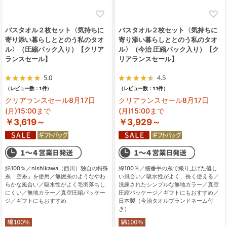
バスタオル２枚セット〈気持ちに
バスタオル２枚セット〈気持ちに
寄り添い暮らしととのう私のタオ
寄り添い暮らしととのう私のタオ
ル〉（圧縮パック入り）【クリア
ル〉（今治 圧縮パック入り）【ク
ランスセール】
リアランスセール】
5.0
4.5
（レビュー数：1件）
（レビュー数：11件）
クリアランスセール8月17日
クリアランスセール8月17日
(月)15:00まで
(月)15:00まで
￥3,619～
￥3,929～
綿100％／nishikawa（西川）独自の特殊
綿100％／細番手の糸で織り上げた優し
糸「空糸」を使用／無撚糸のようなやわ
い風合い／吸水性がよく、長く使える／
らかな風合い／吸水性がよく毛羽落ちし
洗練されたシンプルな無地カラー／真空
にくい／無地カラー／真空圧縮パッケー
圧縮パッケージ／ギフトにもおすすめ／
ジ／ギフトにもおすすめ
日本製（今治タオルブランドネーム付
き）