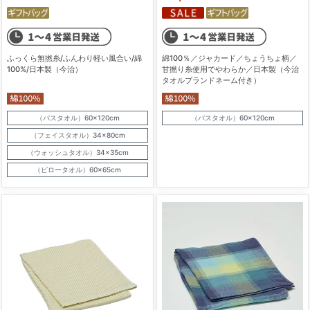
ふっくら無撚糸/ふんわり軽い風合い/綿
綿100％／ジャカード／ちょうちょ柄／
100%/日本製（今治）
甘撚り糸使用でやわらか／日本製（今治
タオルブランドネーム付き）
（バスタオル）60×120cm
（バスタオル）60×120cm
（フェイスタオル）34×80cm
（ウォッシュタオル）34×35cm
（ピロータオル）60×65cm