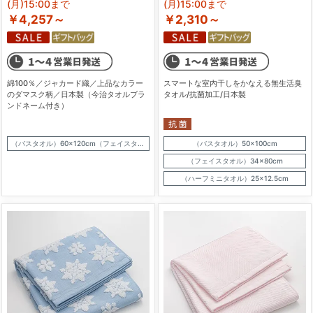
(月)15:00まで
(月)15:00まで
￥4,257～
￥2,310～
綿100％／ジャカード織／上品なカラー
スマートな室内干しをかなえる無生活臭
のダマスク柄／日本製（今治タオルブラ
タオル/抗菌加工/日本製
ンドネーム付き）
（バスタオル）60×120cm（フェイスタオル）34×80cm
（バスタオル）50×100cm
（フェイスタオル）34×80cm
（ハーフミニタオル）25×12.5cm