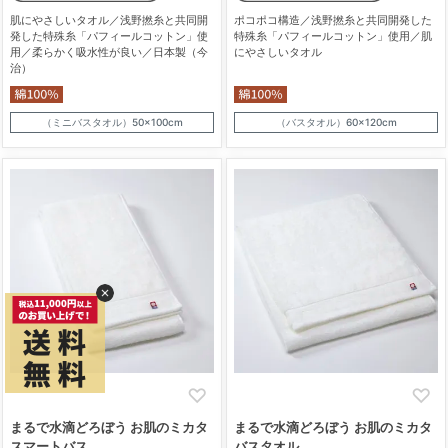
肌にやさしいタオル／浅野撚糸と共同開
ポコポコ構造／浅野撚糸と共同開発した
発した特殊糸「パフィールコットン」使
特殊糸「パフィールコットン」使用／肌
用／柔らかく吸水性が良い／日本製（今
にやさしいタオル
治）
（ミニバスタオル）50×100cm
（バスタオル）60×120cm
まるで水滴どろぼう お肌のミカタ
まるで水滴どろぼう お肌のミカタ
スマートバス
バスタオル