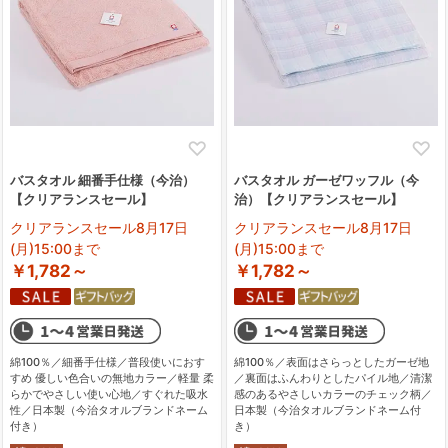
バスタオル 細番手仕様（今治）
バスタオル ガーゼワッフル（今
【クリアランスセール】
治）【クリアランスセール】
クリアランスセール8月17日
クリアランスセール8月17日
(月)15:00まで
(月)15:00まで
￥1,782～
￥1,782～
綿100％／細番手仕様／普段使いにおす
綿100％／表面はさらっとしたガーゼ地
すめ 優しい色合いの無地カラー／軽量 柔
／裏面はふんわりとしたパイル地／清潔
らかでやさしい使い心地／すぐれた吸水
感のあるやさしいカラーのチェック柄／
性／日本製（今治タオルブランドネーム
日本製（今治タオルブランドネーム付
付き）
き）