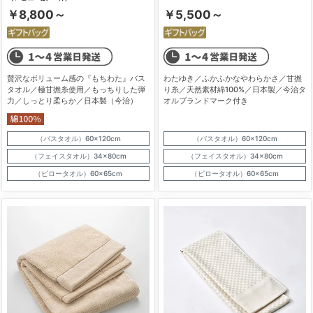
￥8,800～
￥5,500～
贅沢なボリューム感の『もちわた』バス
わたゆき／ふかふかなやわらかさ／甘撚
タオル／極甘撚糸使用／もっちりした弾
り糸／天然素材綿100%／日本製／今治タ
力／しっとり柔らか／日本製（今治）
オルブランドマーク付き
（バスタオル）60×120cm
（バスタオル）60×120cm
（フェイスタオル）34×80cm
（フェイスタオル）34×80cm
（ピロータオル）60×65cm
（ピロータオル）60×65cm