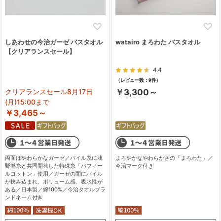
しあわせの今治ガーゼ バスタオル
watairo まろわた バスタオル
【クリアランスセール】
4.4
（レビュー数：9件）
クリアランスセール8月17日
￥3,300～
(月)15:00まで
￥3,465～
両面はやわらかなガーゼ／パイル糸に浅
まろやかなやわらかさの「まろわた」／
野撚糸と共同開発した特殊糸「パフィー
今治マーク付き
ルコットン」使用／ガーゼの間にパイル
が挟み込まれ、ボリューム感、吸水性が
ある／日本製／綿100%／今治タオルブラ
ンドネーム付き