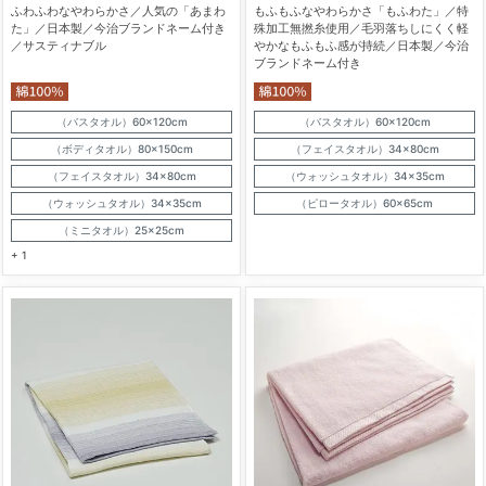
ふわふわなやわらかさ／人気の「あまわ
もふもふなやわらかさ「もふわた」／特
た」／日本製／今治ブランドネーム付き
殊加工無撚糸使用／毛羽落ちしにくく軽
／サスティナブル
やかなもふもふ感が持続／日本製／今治
ブランドネーム付き
（バスタオル）60×120cm
（バスタオル）60×120cm
（ボディタオル）80×150cm
（フェイスタオル）34×80cm
（フェイスタオル）34×80cm
（ウォッシュタオル）34×35cm
（ウォッシュタオル）34×35cm
（ピロータオル）60×65cm
（ミニタオル）25×25cm
+ 1