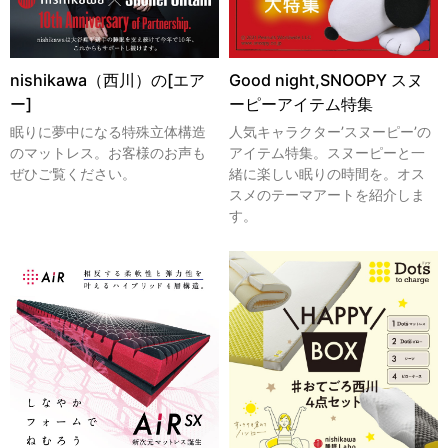
nishikawa（西川）の[エア
Good night,SNOOPY スヌ
ー]
ーピーアイテム特集
眠りに夢中になる特殊立体構造
人気キャラクター’スヌーピー’の
のマットレス。お客様のお声も
アイテム特集。スヌーピーと一
ぜひご覧ください。
緒に楽しい眠りの時間を。オス
スメのテーマアートを紹介しま
す。