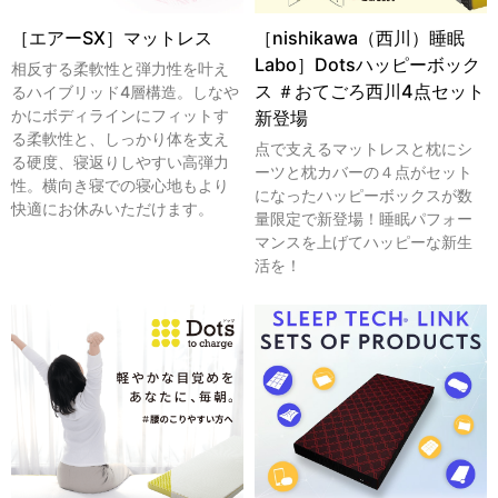
［エアーSX］マットレス
［nishikawa（西川）睡眠
Labo］Dotsハッピーボック
相反する柔軟性と弾力性を叶え
ス ＃おてごろ西川4点セット
るハイブリッド4層構造。しなや
かにボディラインにフィットす
新登場
る柔軟性と、しっかり体を支え
点で支えるマットレスと枕にシ
る硬度、寝返りしやすい高弾力
ーツと枕カバーの４点がセット
性。横向き寝での寝心地もより
になったハッピーボックスが数
快適にお休みいただけます。
量限定で新登場！睡眠パフォー
マンスを上げてハッピーな新生
活を！