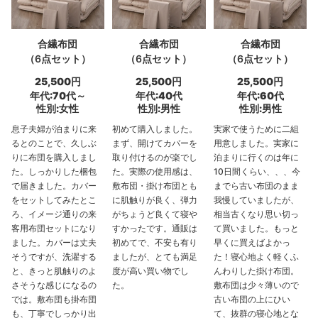
合繊布団
合繊布団
合繊布団
（6点セット）
（6点セット）
（6点セット）
25,500円
25,500円
25,500円
年代:70代～
年代:40代
年代:60代
性別:女性
性別:男性
性別:男性
息子夫婦が泊まりに来
初めて購入しました。
実家で使うために二組
るとのことで、久しぶ
まず、開けてカバーを
用意しました。実家に
りに布団を購入しまし
取り付けるのが楽でし
泊まりに行くのは年に
た。しっかりした梱包
た。実際の使用感は、
10日間くらい、、、今
で届きました。カバー
敷布団・掛け布団とも
までら古い布団のまま
をセットしてみたとこ
に肌触りが良く、弾力
我慢していましたが、
ろ、イメージ通りの来
がちょうど良くて寝や
相当古くなり思い切っ
客用布団セットになり
すかったです。通販は
て買いました。もっと
ました。カバーは丈夫
初めてで、不安も有り
早くに買えばよかっ
そうですが、洗濯する
ましたが、とても満足
た！寝心地よく軽くふ
と、きっと肌触りのよ
度が高い買い物でし
んわりした掛け布団。
さそうな感じになるの
た。
敷布団は少々薄いので
では。敷布団も掛布団
古い布団の上にひい
も、丁寧でしっかり出
て、抜群の寝心地とな