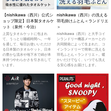
【nishikawa（西川）公式シ
nishikawa（西川）の洗える
ョップ限定】日本製タオルケ
羽毛掛けふとん＜ランドリエ
ット（泉州・今治）
＞
上質なタオルケットに包まれ
nishikawa（西川）と大手コイ
て、うっとり睡眠時間へ。一年
ンランドリー機器メーカーとの
を通して、毎日お使いいただけ
共同開発によって生まれた、コ
る日本製のタオルケット。日本
インランドリーで簡単に洗える
の豊かな流水や地下水で綿が本
羽毛ふとん＜ランドリエ＞。暖
来持つやわらかさを引き出して
かいだけでなく、いつでも洗え
います。
る安心感をお届けします。