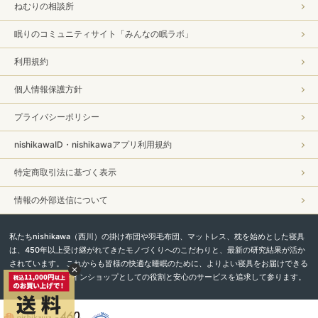
ねむりの相談所
眠りのコミュニティサイト「みんなの眠ラボ」
利用規約
個人情報保護方針
プライバシーポリシー
nishikawaID・nishikawaアプリ利用規約
特定商取引法に基づく表示
情報の外部送信について
私たちnishikawa（西川）の掛け布団や羽毛布団、マットレス、枕を始めとした寝具
は、450年以上受け継がれてきたモノづくりへのこだわりと、最新の研究結果が活か
されています。 これからも皆様の快適な睡眠のために、よりよい寝具をお届けできる
よう、直営オンラインショップとしての役割と安心のサービスを追求して参ります。