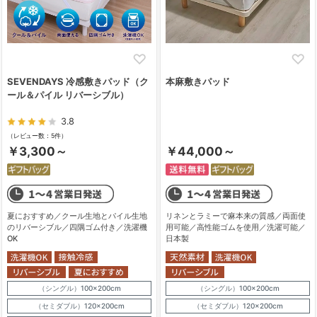
SEVENDAYS 冷感敷きパッド（ク
本麻敷きパッド
ール＆パイル リバーシブル）
3.8
（レビュー数：5件）
￥3,300～
￥44,000～
夏におすすめ／クール生地とパイル生地
リネンとラミーで麻本来の質感／両面使
のリバーシブル／四隅ゴム付き／洗濯機
用可能／高性能ゴムを使用／洗濯可能／
OK
日本製
（シングル）100×200cm
（シングル）100×200cm
（セミダブル）120×200cm
（セミダブル）120×200cm