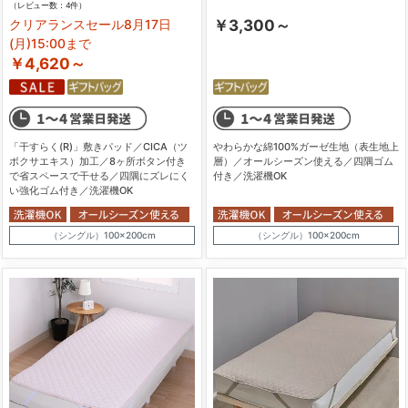
（レビュー数：4件）
クリアランスセール8月17日
￥3,300～
(月)15:00まで
￥4,620～
「干すらく(R)」敷きパッド／CICA（ツ
やわらかな綿100%ガーゼ生地（表生地上
ボクサエキス）加工／8ヶ所ボタン付き
層）／オールシーズン使える／四隅ゴム
で省スペースで干せる／四隅にズレにく
付き／洗濯機OK
い強化ゴム付き／洗濯機OK
（シングル）100×200cm
（シングル）100×200cm