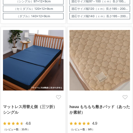
（シングル）97×12×9cm
適応サイズ幅97～100（ｃｍ）長さ195～200（ｃｍ）厚さ7～9（ｃｍ）
（セミダブル）120×12×9cm
適応サイズ幅120（ｃｍ）長さ195～200（ｃｍ）厚さ7～9（ｃｍ）
（ダブル）140×12×9cm
適応サイズ幅140（ｃｍ）長さ195～200（ｃｍ）厚さ7～9（ｃｍ）
マットレス用替え側（三ツ折）
hauu もちもち敷きパッド（あった
シングル
か素材）
4.6
4.9
（レビュー数：35件）
（レビュー数：9件）