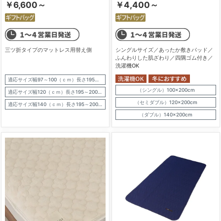
￥6,600～
￥4,400～
三ツ折タイプのマットレス用替え側
シングルサイズ／あったか敷きパッド／
ふんわりした肌ざわり／四隅ゴム付き／
洗濯機OK
適応サイズ幅97～100（ｃｍ）長さ195～200（ｃｍ）厚さ7～9（ｃｍ）
（シングル）100×200cm
適応サイズ幅120（ｃｍ）長さ195～200（ｃｍ）厚さ7～9（ｃｍ）
（セミダブル）120×200cm
適応サイズ幅140（ｃｍ）長さ195～200（ｃｍ）厚さ7～9（ｃｍ）
（ダブル）140×200cm