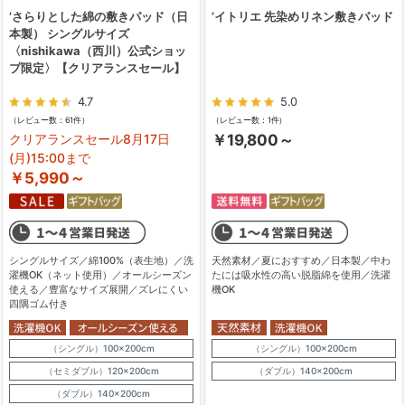
’さらりとした綿の敷きパッド（日
’イトリエ 先染めリネン敷きパッド
本製） シングルサイズ
〈nishikawa（西川）公式ショッ
プ限定〉【クリアランスセール】
4.7
5.0
（レビュー数：61件）
（レビュー数：1件）
クリアランスセール8月17日
￥19,800～
(月)15:00まで
￥5,990～
シングルサイズ／綿100%（表生地）／洗
天然素材／夏におすすめ／日本製／中わ
濯機OK（ネット使用）／オールシーズン
たには吸水性の高い脱脂綿を使用／洗濯
使える／豊富なサイズ展開／ズレにくい
機OK
四隅ゴム付き
（シングル）100×200cm
（シングル）100×200cm
（セミダブル）120×200cm
（ダブル）140×200cm
（ダブル）140×200cm