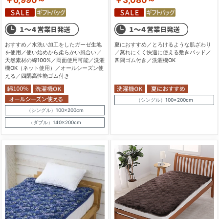
￥6,990～
￥3,080～
おすすめ／水洗い加工をしたガーゼ生地
夏におすすめ／とろけるような肌ざわり
を使用／使い始めから柔らかい風合い／
／蒸れにくく快適に使える敷きパッド／
天然素材の綿100%／両面使用可能／洗濯
四隅ゴム付き／洗濯機OK
機OK（ネット使用）／オールシーズン使
える／四隅高性能ゴム付き
（シングル）100×200cm
（シングル）100×200cm
（ダブル）140×200cm