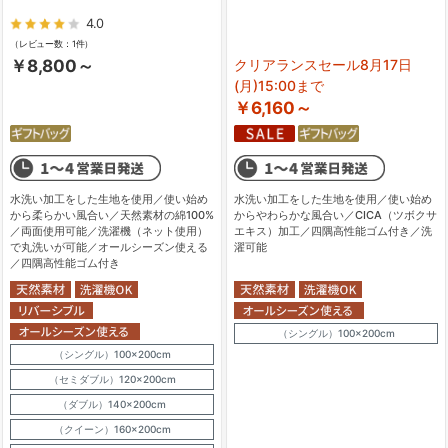
4.0
（レビュー数：1件）
￥8,800～
クリアランスセール8月17日
(月)15:00まで
￥6,160～
水洗い加工をした生地を使用／使い始め
水洗い加工をした生地を使用／使い始め
から柔らかい風合い／天然素材の綿100%
からやわらかな風合い／CICA（ツボクサ
／両面使用可能／洗濯機（ネット使用）
エキス）加工／四隅高性能ゴム付き／洗
で丸洗いが可能／オールシーズン使える
濯可能
／四隅高性能ゴム付き
（シングル）100×200cm
（シングル）100×200cm
（セミダブル）120×200cm
（ダブル）140×200cm
（クイーン）160×200cm