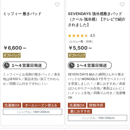
ミッフィー 敷きパッド
SEVENDAYS 強冷感敷きパッド
（クール 強冷感）【テレビで紹介
されました】
4.5
（レビュー数：20件）
￥6,600～
￥5,500～
ミッフィーとお花柄の敷きパッド／表生
SEVEN DAYS 触れた瞬間ひんやり敷き
地は綿100％／製品水洗い加工でやわら
パッドが MONOQLO 7月号でベストバイ
か／四隅ゴム付きでずれにくい
を受賞しました！／夏におすすめ／表面
はひんやりクール生地／裏面はムレにく
いメッシュ生地／四隅ゴム付き／洗濯機
OK
（シングル）100×200cm
（シングル）100×200cm