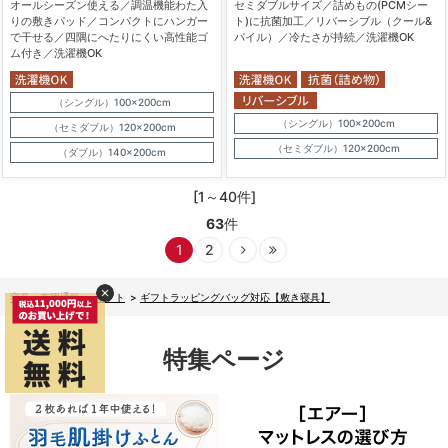
オールシーズン使える／調温機能わた入
セミダブルサイズ／詰めもの(PCMシー
りの敷きパッド／コンパクトにハンガー
ト)に抗菌加工／リバーシブル（クール&
で干せる／四隅にへたりにくい高性能ゴ
パイル）／冷たさが持続／洗濯機OK
ム付き／洗濯機OK
（シングル）100×200cm
（シングル）100×200cm
（セミダブル）120×200cm
（セミダブル）120×200cm
（ダブル）140×200cm
[1～40件]
63
件
1
2
寝具・布団通販
>
ギフト
>
ギフトラッピングバッグ対応【敷き寝具】
特集ページ