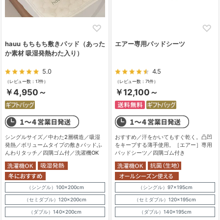
hauu もちもち敷きパッド（あった
エアー専用パッドシーツ
か素材 吸湿発熱わた入り）
5.0
4.5
（レビュー数：17件）
（レビュー数：71件）
￥4,950～
￥12,100～
シングルサイズ／中わた2層構造／吸湿
おすすめ／汗をかいてもすぐ乾く。凸凹
発熱／ボリュームタイプの敷きパッドふ
をキープする薄手使用。［エアー］専用
んわりタッチ／四隅ゴム付／洗濯機OK
パッドシーツ／四隅ゴム付き
（シングル）100×200cm
（シングル）97×195cm
（セミダブル）120×200cm
（セミダブル）120×195cm
（ダブル）140×200cm
（ダブル）140×195cm