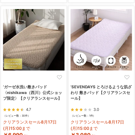
’ガーゼ水洗い敷きパッド
’SEVENDAYS とろけるような肌ざ
〈nishikawa（西川）公式ショッ
わり 敷きパッド【クリアランスセ
プ限定〉【クリアランスセール】
ール】
4.7
3.0
（レビュー数：30件）
（レビュー数：1件）
クリアランスセール8月17日
クリアランスセール8月17日
(月)15:00まで
(月)15:00まで