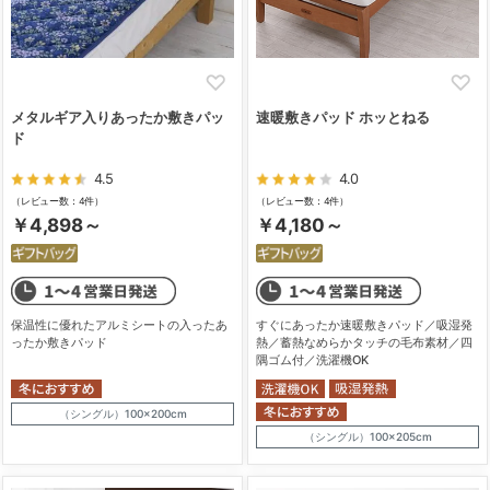
メタルギア入りあったか敷きパッ
速暖敷きパッド ホッとねる
ド
4.5
4.0
（レビュー数：4件）
（レビュー数：4件）
￥4,898～
￥4,180～
保温性に優れたアルミシートの入ったあ
すぐにあったか速暖敷きパッド／吸湿発
ったか敷きパッド
熱／蓄熱なめらかタッチの毛布素材／四
隅ゴム付／洗濯機OK
（シングル）100×200cm
（シングル）100×205cm