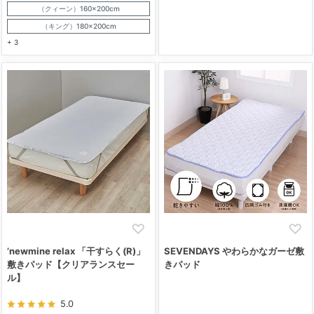
（クィーン）160×200cm
（キング）180×200cm
+ 3
’newmine relax 「干すらく(R)」
SEVENDAYS やわらかなガーゼ敷
敷きパッド【クリアランスセー
きパッド
ル】
5.0