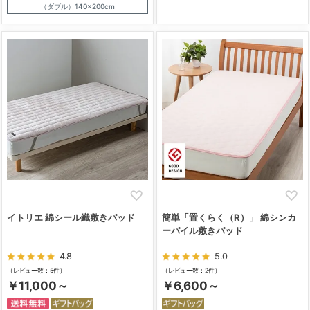
（ダブル）140×200cm
イトリエ 綿シール織敷きパッド
簡単「置くらく（R）」 綿シンカ
ーパイル敷きパッド
4.8
5.0
（レビュー数：5件）
（レビュー数：2件）
￥11,000～
￥6,600～