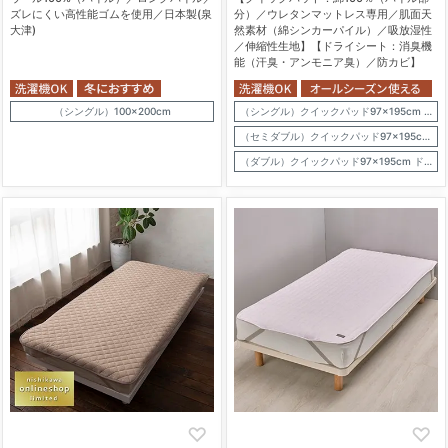
ズレにくい高性能ゴムを使用／日本製(泉
分）／ウレタンマットレス専用／肌面天
大津)
然素材（綿シンカーパイル）／吸放湿性
／伸縮性生地】【ドライシート：消臭機
能（汗臭・アンモニア臭）／防カビ】
（シングル）100×200cm
（シングル）クイックパッド97×195cm ドライシート約90×180cm
（セミダブル）クイックパッド97×195cm ドライシート約90×180cm
（ダブル）クイックパッド97×195cm ドライシート約90×180cm