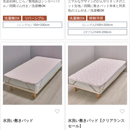
先染め綿しじら／無地面はシンカーパイ
ニマルなデザインのひんやりタッチのニ
ル／四隅ゴム付き／洗濯機OK
ット生地／四隅に敷きパッド本体と同系
色のゴム付き／洗濯機OK
（シングル）100×200cm
(シングル)100×200cm
(ダブル)140×200cm
水洗い敷きパッド
水洗い敷きパッド【クリアランス
セール】