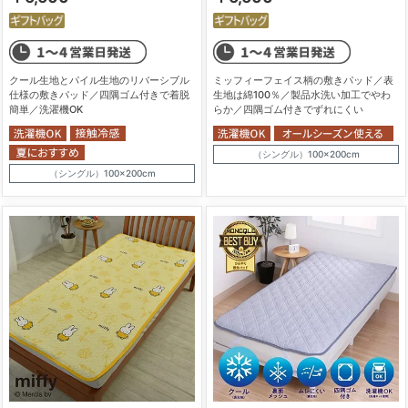
クール生地とパイル生地のリバーシブル
ミッフィーフェイス柄の敷きパッド／表
仕様の敷きパッド／四隅ゴム付きで着脱
生地は綿100％／製品水洗い加工でやわ
簡単／洗濯機OK
らか／四隅ゴム付きでずれにくい
（シングル）100×200cm
（シングル）100×200cm