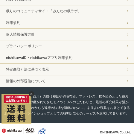
眠りのコミュニティサイト「みんなの眠ラボ」
利用規約
個人情報保護方針
プライバシーポリシー
nishikawaID・nishikawaアプリ利用規約
特定商取引法に基づく表示
情報の外部送信について
私たちnishikawa（西川）の掛け布団や羽毛布団、マットレス、枕を始めとした寝具
は、450年以上受け継がれてきたモノづくりへのこだわりと、最新の研究結果が活か
されています。 これからも皆様の快適な睡眠のために、よりよい寝具をお届けできる
よう、直営オンラインショップとしての役割と安心のサービスを追求して参ります。
©NISHIKAWA Co.,Ltd.