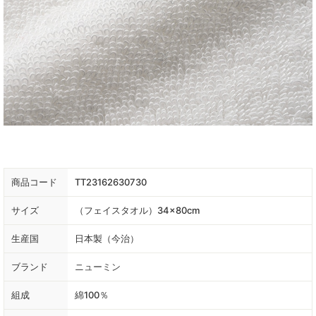
商品コード
TT23162630730
サイズ
（フェイスタオル）34×80cm
生産国
日本製（今治）
ブランド
ニューミン
組成
綿100％