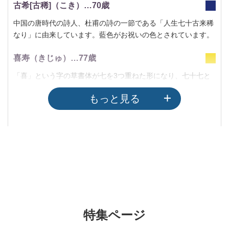
古希[古稀]（こき）…70歳
中国の唐時代の詩人、杜甫の詩の一節である「人生七十古来稀
なり」に由来しています。藍色がお祝いの色とされています。
喜寿（きじゅ）…77歳
「喜」という字の草書体が七を3つ重ねた形になり、七十七と
読めることに由来しています。黄色がお祝いの色とされていま
もっと見る
す。
特集ページ