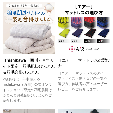
［nishikawa（西川）直営サ
［エアー］マットレスの選び
イト限定］羽毛肌掛けふとん
方
＆羽毛合掛けふとん
［エアー］マットレスのタイ
プ・サイズ・硬さなどの一覧や
2枚あれば一年中使える！
選び方、体験者の声・ユーザー
nishikawa（西川）公式オンラ
レビューをご紹介します。
インショップ限定の羽毛肌掛け
ふとんと羽毛合掛けふとんをご
紹介します。