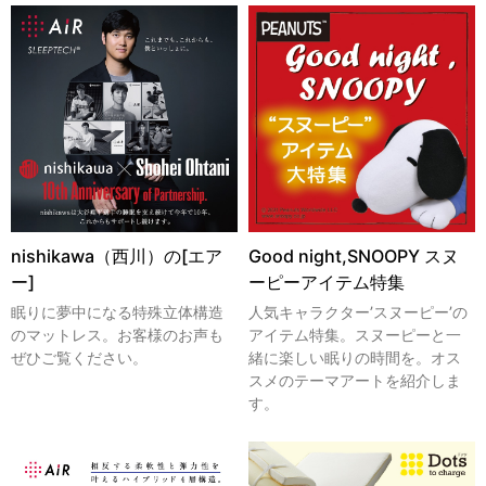
nishikawa（西川）の[エア
Good night,SNOOPY スヌ
ー]
ーピーアイテム特集
眠りに夢中になる特殊立体構造
人気キャラクター’スヌーピー’の
のマットレス。お客様のお声も
アイテム特集。スヌーピーと一
ぜひご覧ください。
緒に楽しい眠りの時間を。オス
スメのテーマアートを紹介しま
す。