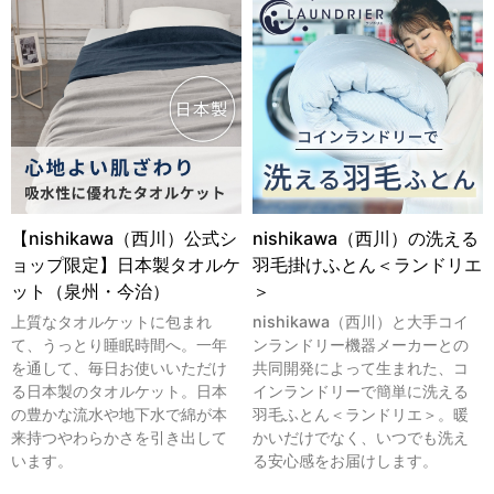
【nishikawa（西川）公式シ
nishikawa（西川）の洗える
ョップ限定】日本製タオルケ
羽毛掛けふとん＜ランドリエ
ット（泉州・今治）
＞
上質なタオルケットに包まれ
nishikawa（西川）と大手コイ
て、うっとり睡眠時間へ。一年
ンランドリー機器メーカーとの
を通して、毎日お使いいただけ
共同開発によって生まれた、コ
る日本製のタオルケット。日本
インランドリーで簡単に洗える
の豊かな流水や地下水で綿が本
羽毛ふとん＜ランドリエ＞。暖
来持つやわらかさを引き出して
かいだけでなく、いつでも洗え
います。
る安心感をお届けします。