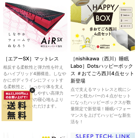
［エアーSX］マットレス
［nishikawa（西川）睡眠
Labo］Dotsハッピーボック
相反する柔軟性と弾力性を叶え
ス ＃おてごろ西川4点セット
るハイブリッド4層構造。しなや
かにボディラインにフィットす
新登場
る柔軟性と、しっかり体を支え
点で支えるマットレスと枕にシ
る硬度、寝返りしやすい高弾力
ーツと枕カバーの４点がセット
性。横向き寝での寝心地もより
になったハッピーボックスが数
快適にお休みいただけます。
量限定で新登場！睡眠パフォー
マンスを上げてハッピーな新生
活を！