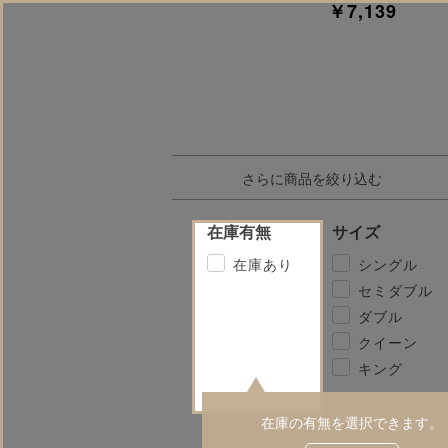
￥7,139
さらに商品を絞り込む
在庫有無
サイズ
在庫あり
シングル
セミダブル
ダブル
クイーン
キング
在庫の有無を選択できます。