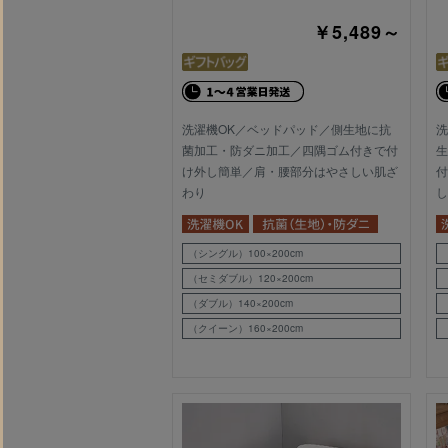
￥5,489～
洗濯機OK／ベッドパッド／側生地に抗
洗
菌加工・防ダニ加工／四隅ゴム付きで付
生
け外し簡単／肩・腰部分はやさしい肌ざ
付
わり
し
（シングル）100×200cm
（セミダブル）120×200cm
（ダブル）140×200cm
（クイーン）160×200cm