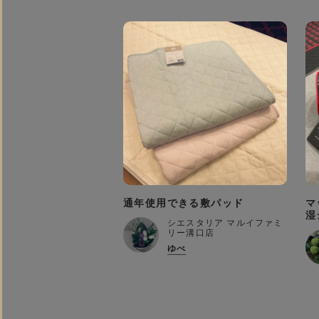
通年使用できる敷パッド
マ
湿
シエスタリア マルイファミ
リー溝口店
ゆべ