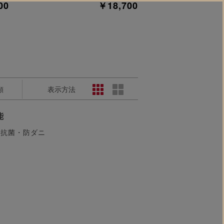
00
￥18,700
表示方法
順
能
抗菌・防ダニ