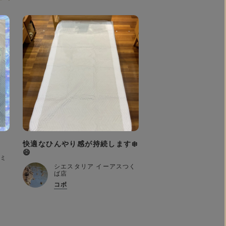
快適なひんやり感が持続します❄️
😄
ァミ
シエスタリア イーアスつく
ば店
コボ