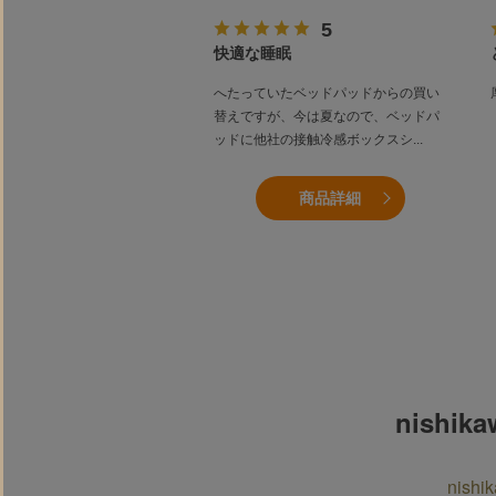
品管理
快適な睡眠
質には全く問題なく満足して
へたっていたベッドパッドからの買い
、梱包された収納袋を開けた
替えですが、今は夏なので、ベッドパ
快な臭いを感じ小さな虫
...
ッドに他社の接触冷感ボックスシ
...
商品詳細
商品詳細
nish
nis