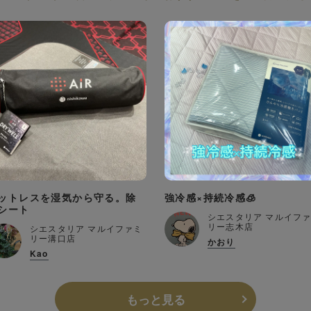
ットレスを湿気から守る。除
強冷感×持続冷感🧊
シート
シエスタリア マルイフ
リー志木店
シエスタリア マルイファミ
リー溝口店
かおり
Kao
もっと見る