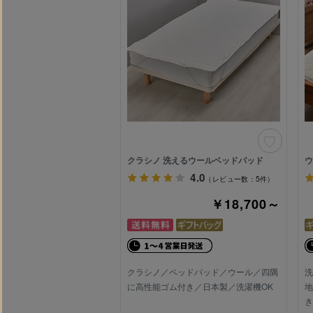
クラシノ 洗えるウールベッドパッド
ウ
4.0
（レビュー数：5件）
￥18,700～
クラシノ／ベッドパッド／ウール／四隅
洗
に高性能ゴム付き／日本製／洗濯機OK
地
き