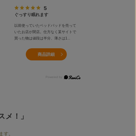
ぐっすり眠れます
信頼できる品質
以前使っていたベッドパッドを売って
やはり信頼できる西川さん
リ
いたお店が閉店。仕方なく某サイトで
良かったです。コットン10
買った物は値段は半分、薄さは1
...
ており他社でもう少し安い
商品詳細
商品詳細
スメ！」
ます。