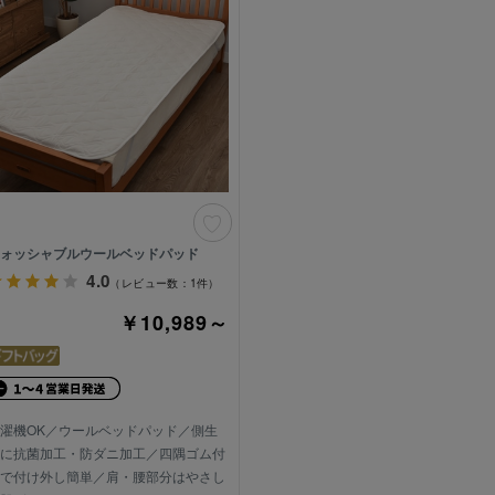
ォッシャブルウールベッドパッド
4.0
（レビュー数：1件）
￥10,989～
濯機OK／ウールベッドパッド／側生
に抗菌加工・防ダニ加工／四隅ゴム付
で付け外し簡単／肩・腰部分はやさし