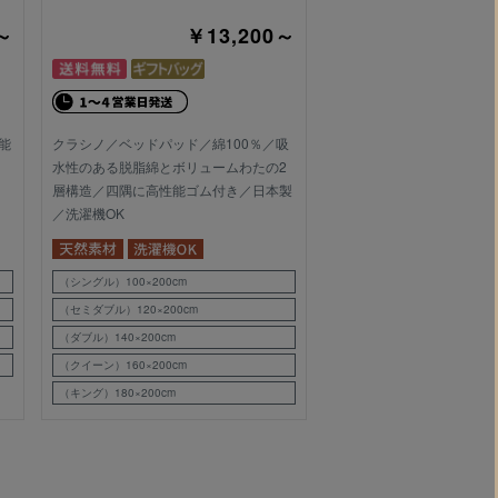
～
￥13,200～
能
クラシノ／ベッドパッド／綿100％／吸
水性のある脱脂綿とボリュームわたの2
層構造／四隅に高性能ゴム付き／日本製
／洗濯機OK
（シングル）100×200cm
（セミダブル）120×200cm
（ダブル）140×200cm
（クイーン）160×200cm
（キング）180×200cm