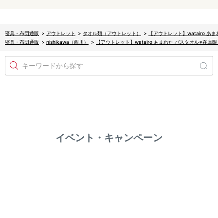
寝具・布団通販
>
アウトレット
>
タオル類（アウトレット）
>
【アウトレット】watairo 
寝具・布団通販
>
nishikawa（西川）
>
【アウトレット】watairo あまわた バスタオル※在
キーワードから探す
イベント・キャンペーン