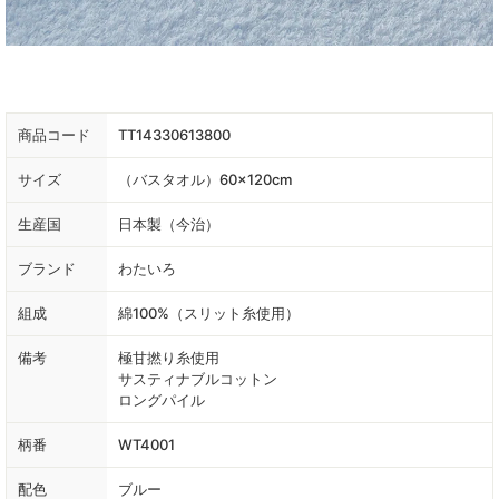
商品コード
TT14330613800
サイズ
（バスタオル）60×120cm
生産国
日本製（今治）
ブランド
わたいろ
組成
綿100%（スリット糸使用）
備考
極甘撚り糸使用
サスティナブルコットン
ロングパイル
柄番
WT4001
配色
ブルー