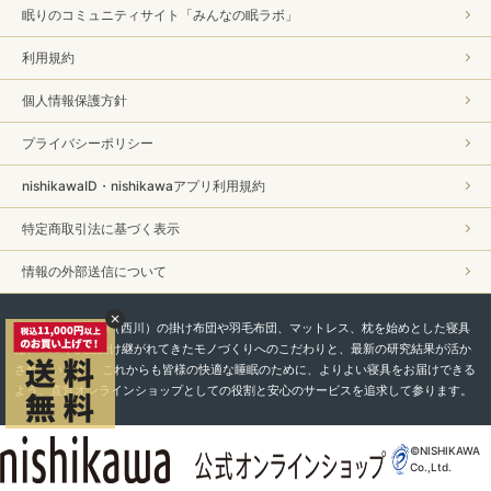
眠りのコミュニティサイト「みんなの眠ラボ」
利用規約
個人情報保護方針
プライバシーポリシー
nishikawaID・nishikawaアプリ利用規約
特定商取引法に基づく表示
情報の外部送信について
私たちnishikawa（西川）の掛け布団や羽毛布団、マットレス、枕を始めとした寝具
は、450年以上受け継がれてきたモノづくりへのこだわりと、最新の研究結果が活か
されています。 これからも皆様の快適な睡眠のために、よりよい寝具をお届けできる
よう、直営オンラインショップとしての役割と安心のサービスを追求して参ります。
©NISHIKAWA
Co.,Ltd.