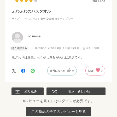
2025.4.18
ふわふわのバスタオル
サイズ：（バスタオル）60×120cm
カラー：ブルー
no name
購入確認済み
年代:
60代
性別:
男性
肌質:
脂性肌
お住まい:
関東
肌ざわりは最高。もう少し厚みがあれば満点です。
参考になった
0
Like!
0
絞り込み
表示：新しい順
※レビューを書くには
ログイン
が必要です。
この商品の全てのレビューを見る