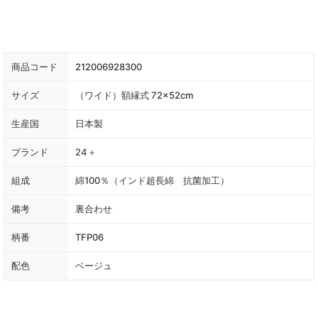
商品コード
212006928300
サイズ
（ワイド）額縁式 72×52cm
生産国
日本製
ブランド
24＋
組成
綿100％（インド超長綿 抗菌加工）
備考
裏合わせ
柄番
TFP06
配色
ベージュ