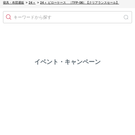
寝具・布団通販
>
24＋
>
24＋ ピローケース ［TFP-06］【クリアランスセール】
キーワードから探す
イベント・キャンペーン