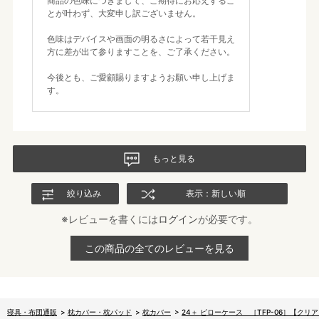
商品の色味につきまして、ご期待にお応えするこ
とが叶わず、大変申し訳ございません。
色味はデバイスや画面の明るさによって若干見え
方に差が出て参りますことを、ご了承ください。
今後とも、ご愛顧賜りますようお願い申し上げま
す。
もっと見る
絞り込み
表示：新しい順
※レビューを書くには
ログイン
が必要です。
この商品の全てのレビューを見る
寝具・布団通販
>
枕カバー・枕パッド
>
枕カバー
>
24＋ ピローケース ［TFP-06］【クリ