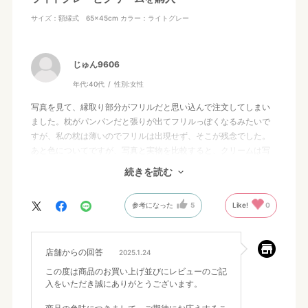
サイズ：額縁式 65×45cm
カラー：ライトグレー
じゅん9606
年代:
40代
性別:
女性
写真を見て、縁取り部分がフリルだと思い込んで注文してしまい
ました。枕がパンパンだと張りが出てフリルっぽくなるみたいで
すが、私の枕は薄いのでフリルは出現せず、そこが残念でした。
あと色についてですが、写真と実物を比較すると、クリームは写
真に近い色でしたが、ライトグレーは写真よりも濃い、一般的な
続きを読む
グレー色でした。白に近いグレーを想像していたので、写真はか
なり色が飛んでいると思いました。オンラインで色を確認するの
参考になった
5
Like!
0
はやはり難しいですね。
色々書いてしまいましたが、クリームもグレーも光沢があるので
高級感があります。あと肌触りが凄くいいのでリピートしたいと
思っています。
店舗からの回答
2025.1.24
この度は商品のお買い上げ並びにレビューのご記
入をいただき誠にありがとうございます。