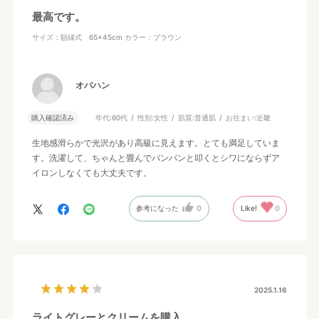
最高です。
サイズ：額縁式 65×45cm
カラー：ブラウン
オバハン
購入確認済み
年代:
60代
性別:
女性
肌質:
普通肌
お住まい:
近畿
生地感滑らかで光沢があり高級に見えます。とても満足していま
す。洗濯して、ちゃんと畳んでパンパンと叩くとシワにならずア
イロンしなくても大丈夫です。
参考になった
0
Like!
0
2025.1.16
ライトグレーとクリームを購入