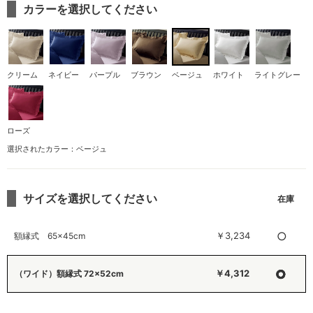
カラーを選択してください
クリーム
ネイビー
パープル
ブラウン
ベージュ
ホワイト
ライトグレー
ローズ
選択されたカラー：ベージュ
サイズを選択してください
○
￥3,234
額縁式 65×45cm
○
￥4,312
（ワイド）額縁式 72×52cm