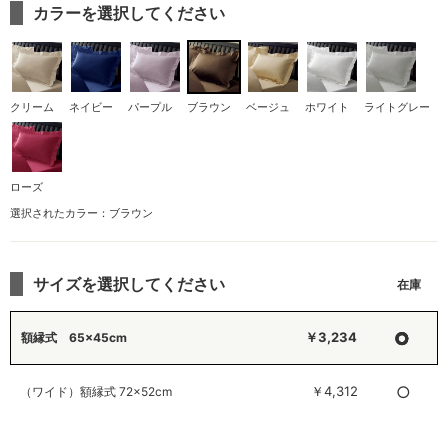
カラーを選択してください
クリーム
ネイビー
パープル
ブラウン
ベージュ
ホワイト
ライトグレー
ローズ
選択されたカラー：ブラウン
サイズを選択してください
○
￥3,234
額縁式 65×45cm
○
￥4,312
（ワイド）額縁式 72×52cm