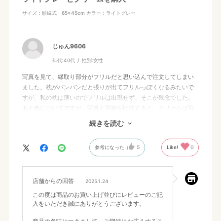
サイズ：額縁式 65×45cm
カラー：ライトグレー
じゅん9606
年代:
40代
性別:
女性
写真を見て、縁取り部分がフリルだと思い込んで注文してしまい
ました。枕がパンパンだと張りが出てフリルっぽくなるみたいで
すが、私の枕は薄いのでフリルは出現せず、そこが残念でした。
あと色についてですが、写真と実物を比較すると、クリームは写
真に近い色でしたが、ライトグレーは写真よりも濃い、一般的な
続きを読む
グレー色でした。白に近いグレーを想像していたので、写真はか
なり色が飛んでいると思いました。オンラインで色を確認するの
参考になった
5
Like!
0
はやはり難しいですね。
色々書いてしまいましたが、クリームもグレーも光沢があるので
高級感があります。あと肌触りが凄くいいのでリピートしたいと
思っています。
店舗からの回答
2025.1.24
この度は商品のお買い上げ並びにレビューのご記
入をいただき誠にありがとうございます。