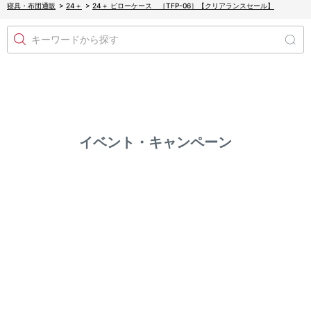
寝具・布団通販
>
24＋
>
24＋ ピローケース ［TFP-06］【クリアランスセール】
キーワードから探す
イベント・キャンペーン