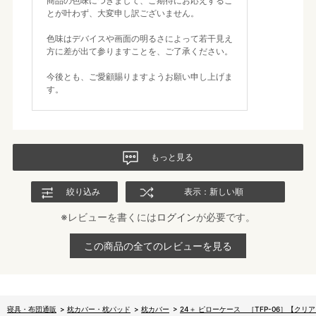
商品の色味につきまして、ご期待にお応えするこ
とが叶わず、大変申し訳ございません。
色味はデバイスや画面の明るさによって若干見え
方に差が出て参りますことを、ご了承ください。
今後とも、ご愛顧賜りますようお願い申し上げま
す。
もっと見る
絞り込み
表示：新しい順
※レビューを書くには
ログイン
が必要です。
この商品の全てのレビューを見る
寝具・布団通販
>
枕カバー・枕パッド
>
枕カバー
>
24＋ ピローケース ［TFP-06］【クリ