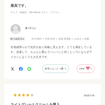
最高です。
サイズ：額縁式 65×45cm
カラー：ブラウン
オバハン
購入確認済み
年代:
60代
性別:
女性
肌質:
普通肌
お住まい:
近畿
生地感滑らかで光沢があり高級に見えます。とても満足していま
す。洗濯して、ちゃんと畳んでパンパンと叩くとシワにならずア
イロンしなくても大丈夫です。
参考になった
0
Like!
0
2025.1.16
ライトグレーとクリームを購入