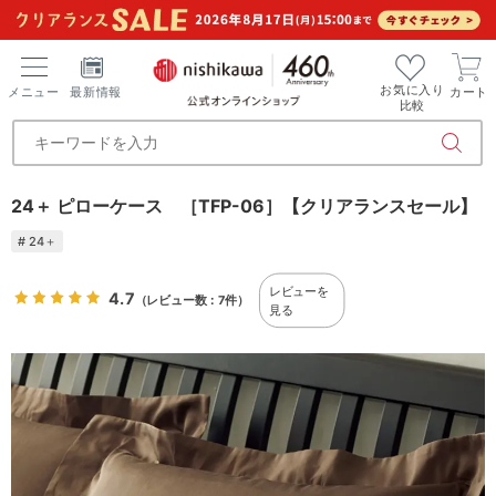
お気に入り
メニュー
最新情報
カート
比較
24＋ ピローケース ［TFP-06］【クリアランスセール】
# 24＋
レビューを
4.7
（レビュー数：7件）
見る