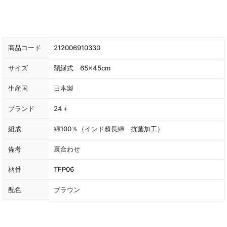
商品コード
212006910330
サイズ
額縁式 65×45cm
生産国
日本製
ブランド
24＋
組成
綿100％（インド超長綿 抗菌加工）
備考
裏合わせ
柄番
TFP06
配色
ブラウン