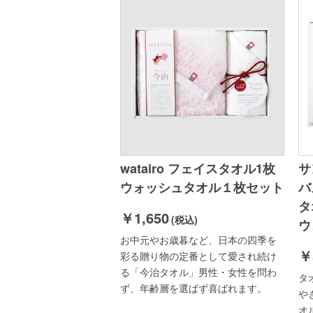
watairo フェイスタオル1枚
サ
ウォッシュタオル１枚セット
バ
タ
￥1,650
(税込)
ウ
お中元やお歳暮など、日本の四季を
￥
彩る贈り物の定番として愛され続け
る「今治タオル」男性・女性を問わ
タ
ず、年齢層を選ばず喜ばれます。
や
オ