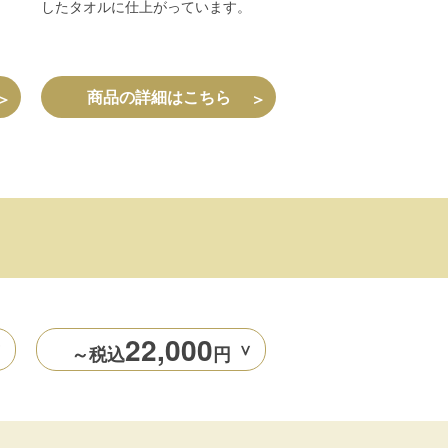
したタオルに仕上がっています。
商品の詳細はこちら
＞
＞
22,000
～税込
円
＞
＞