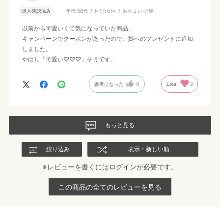
購入確認済み
年代:
50代
性別:
女性
お住まい:
近畿
以前から可愛いくて気になっていた商品。
キャンペーンでクーポンがあったので、娘へのプレゼントに追加
しました。
やはり「可愛い♡♡♡」そうです。
参考になった
0
Like!
2
もっと見る
絞り込み
表示：新しい順
※レビューを書くには
ログイン
が必要です。
この商品の全てのレビューを見る