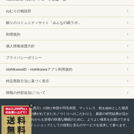
ねむりの相談所
眠りのコミュニティサイト「みんなの眠ラボ」
利用規約
個人情報保護方針
プライバシーポリシー
nishikawaID・nishikawaアプリ利用規約
特定商取引法に基づく表示
情報の外部送信について
私たちnishikawa（西川）の掛け布団や羽毛布団、マットレス、枕を始めとした寝具
は、450年以上受け継がれてきたモノづくりへのこだわりと、最新の研究結果が活か
されています。 これからも皆様の快適な睡眠のために、よりよい寝具をお届けできる
よう、直営オンラインショップとしての役割と安心のサービスを追求して参ります。