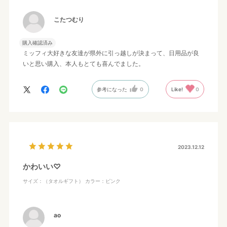
こたつむり
購入確認済み
ミッフィ大好きな友達が県外に引っ越しが決まって、日用品が良
いと思い購入、本人もとても喜んでました。
参考になった
0
Like!
0
2023.12.12
かわいい♡
サイズ：（タオルギフト）
カラー：ピンク
ao