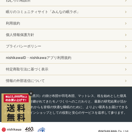
ねむりの相談所
眠りのコミュニティサイト「みんなの眠ラボ」
利用規約
個人情報保護方針
プライバシーポリシー
nishikawaID・nishikawaアプリ利用規約
特定商取引法に基づく表示
情報の外部送信について
私たちnishikawa（西川）の掛け布団や羽毛布団、マットレス、枕を始めとした寝具
は、450年以上受け継がれてきたモノづくりへのこだわりと、最新の研究結果が活か
されています。 これからも皆様の快適な睡眠のために、よりよい寝具をお届けできる
よう、直営オンラインショップとしての役割と安心のサービスを追求して参ります。
©NISHIKAWA Co.,Ltd.