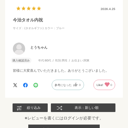
2026.4.25
今治タオル内祝
サイズ：(タオルギフト)
カラー：ブルー
とうちゃん
購入確認済み
年代:
60代
性別:
男性
お住まい:
関東
皆様に大変喜んでいただきました。ありがとうございました。
参考になった
0
Like!
0
絞り込み
表示：新しい順
※レビューを書くには
ログイン
が必要です。