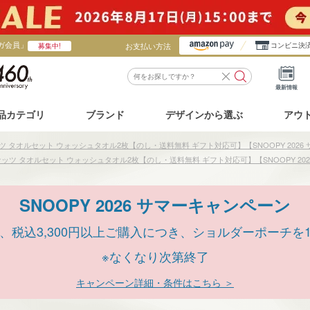
ガ会員」
お支払い方法
コンビニ決
募集中!
最新情報
品カテゴリ
ブランド
デザインから選ぶ
アウ
ツ タオルセット ウォッシュタオル2枚【のし・送料無料 ギフト対応可】【SNOOPY 2026
ッツ タオルセット ウォッシュタオル2枚【のし・送料無料 ギフト対応可】【SNOOPY 20
SNOOPY 2026 サマーキャンペーン
、税込3,300円以上ご購入につき、ショルダーポーチを
※なくなり次第終了
キャンペーン詳細・条件はこちら ＞