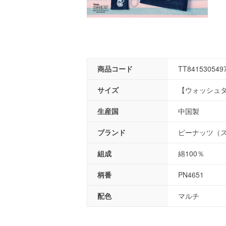
商品コード
TT841530549
サイズ
【ウォッシュタオ
生産国
中国製
ブランド
ピーナッツ（
組成
綿100％
柄番
PN4651
配色
マルチ