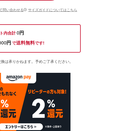
て問い合わせる
サイズガイドについてはこちら
0
円
ト内合計
000
円
送料無料
で
です!
交換は承りかねます。予めご了承ください。