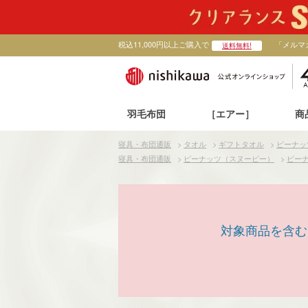
税込11,000円以上ご購入で
「メルマ
送料無料!
羽毛布団
［エアー］
商
寝具・布団通販
>
タオル
>
ギフトタオル
>
ピーナッ
寝具・布団通販
>
ピーナッツ（スヌーピー）
>
ピーナ
対象商品を含む