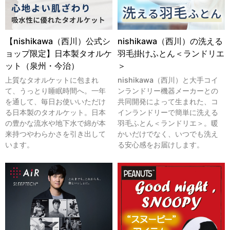
【nishikawa（西川）公式シ
nishikawa（西川）の洗える
ョップ限定】日本製タオルケ
羽毛掛けふとん＜ランドリエ
ット（泉州・今治）
＞
上質なタオルケットに包まれ
nishikawa（西川）と大手コイ
て、うっとり睡眠時間へ。一年
ンランドリー機器メーカーとの
を通して、毎日お使いいただけ
共同開発によって生まれた、コ
る日本製のタオルケット。日本
インランドリーで簡単に洗える
の豊かな流水や地下水で綿が本
羽毛ふとん＜ランドリエ＞。暖
来持つやわらかさを引き出して
かいだけでなく、いつでも洗え
います。
る安心感をお届けします。