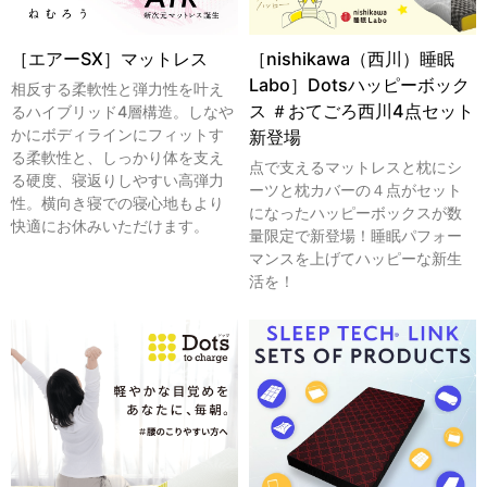
［エアーSX］マットレス
［nishikawa（西川）睡眠
Labo］Dotsハッピーボック
相反する柔軟性と弾力性を叶え
ス ＃おてごろ西川4点セット
るハイブリッド4層構造。しなや
かにボディラインにフィットす
新登場
る柔軟性と、しっかり体を支え
点で支えるマットレスと枕にシ
る硬度、寝返りしやすい高弾力
ーツと枕カバーの４点がセット
性。横向き寝での寝心地もより
になったハッピーボックスが数
快適にお休みいただけます。
量限定で新登場！睡眠パフォー
マンスを上げてハッピーな新生
活を！