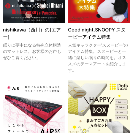
nishikawa（西川）の[エア
Good night,SNOOPY スヌ
ー]
ーピーアイテム特集
眠りに夢中になる特殊立体構造
人気キャラクター’スヌーピー’の
のマットレス。お客様のお声も
アイテム特集。スヌーピーと一
ぜひご覧ください。
緒に楽しい眠りの時間を。オス
スメのテーマアートを紹介しま
す。