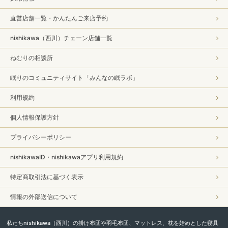
直営店舗一覧・かんたんご来店予約
nishikawa（西川）チェーン店舗一覧
ねむりの相談所
眠りのコミュニティサイト「みんなの眠ラボ」
利用規約
個人情報保護方針
プライバシーポリシー
nishikawaID・nishikawaアプリ利用規約
特定商取引法に基づく表示
情報の外部送信について
私たちnishikawa（西川）の掛け布団や羽毛布団、マットレス、枕を始めとした寝具