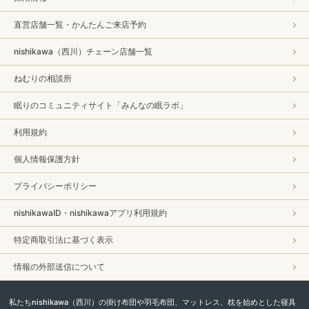
直営店舗一覧・かんたんご来店予約
nishikawa（西川）チェーン店舗一覧
ねむりの相談所
眠りのコミュニティサイト「みんなの眠ラボ」
利用規約
個人情報保護方針
プライバシーポリシー
nishikawaID・nishikawaアプリ利用規約
特定商取引法に基づく表示
情報の外部送信について
私たちnishikawa（西川）の掛け布団や羽毛布団、マットレス、枕を始めとした寝具