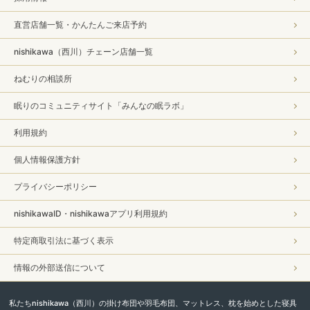
直営店舗一覧・かんたんご来店予約
nishikawa（西川）チェーン店舗一覧
ねむりの相談所
眠りのコミュニティサイト「みんなの眠ラボ」
利用規約
個人情報保護方針
プライバシーポリシー
nishikawaID・nishikawaアプリ利用規約
特定商取引法に基づく表示
情報の外部送信について
私たちnishikawa（西川）の掛け布団や羽毛布団、マットレス、枕を始めとした寝具