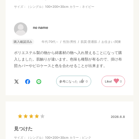
サイズ：（シングル）100×200×30cm
カラー：ネイビー
no name
購入確認済み
年代:
70代～
性別:
男性
肌質:
普通肌
お住まい:
関東
ポリエステル製の物から綿素材の物へ入れ替えることになって購
入しました。肌触りが違います。色味も種類が有るので、掛け布
団カバーやピロケースと色を合わせることが出来ます。
参考になった
0
Like!
0
2026.6.8
見つけた
サイズ：（シングル）100×200×30cm
カラー：ピンク