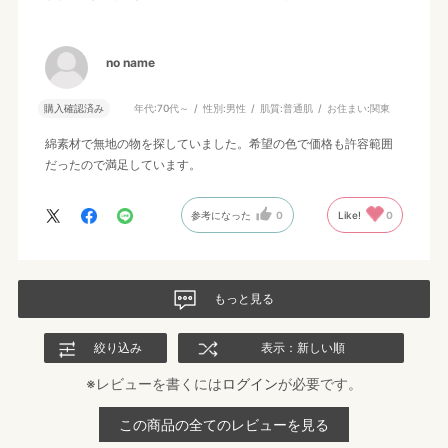
no name
購入確認済み
年代:
70代～
性別:
男性
肌質:
普通肌
お住まい:
関東
綿素材で無地の物を探していました。希望の色で価格も許容範囲
だったので満足しています。
参考になった
0
Like!
0
もっと見る
絞り込み
表示：新しい順
※レビューを書くには
ログイン
が必要です。
この商品の全てのレビューを見る