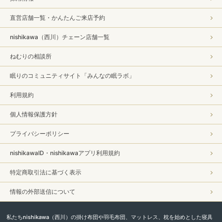
直営店舗一覧・かんたんご来店予約
nishikawa（西川）チェーン店舗一覧
ねむりの相談所
眠りのコミュニティサイト「みんなの眠ラボ」
利用規約
個人情報保護方針
プライバシーポリシー
nishikawaID・nishikawaアプリ利用規約
特定商取引法に基づく表示
情報の外部送信について
私たちnishikawa（西川）の掛け布団や羽毛布団、マットレス、枕を始めとした寝具