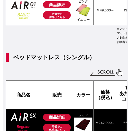
ピンク
商品詳細
￥49,500～
13.
店舗での
体感はこちら
イエロー
※マットレ
マットレ
JIS規
お客様が
ベッドマットレス（シングル）
1
価格
あた
商品名
販売
カラー
（税込）
コス
レッド
商品詳細
￥242,000～
66.
店舗での
体感はこちら