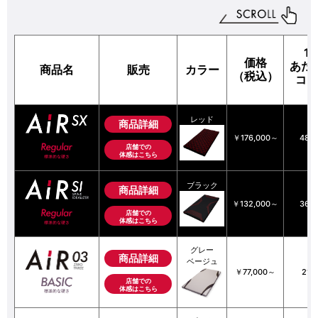
1
価格
あた
商品名
販売
カラー
（税込）
コス
レッド
商品詳細
￥176,000～
48.
店舗での
体感はこちら
ブラック
商品詳細
￥132,000～
36.
店舗での
体感はこちら
グレー
商品詳細
ベージュ
￥77,000～
21.
店舗での
体感はこちら