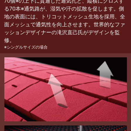
70個
※
の上下に貫通した通気孔と、縦横にクロスす
る70本
※
通気路が、湿気や汗の拡散を促します。側
地の表面には、トリコットメッシュ生地を採用、全
面メッシュで通気性を向上させます。世界的なファ
ッションデザイナーの滝沢直己氏がデザインを監
修。
※シングルサイズの場合