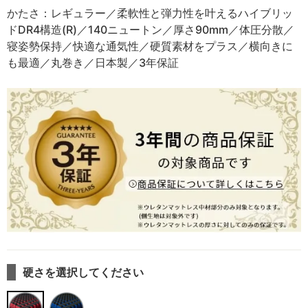
かたさ：レギュラー／柔軟性と弾力性を叶えるハイブリッ
ドDR4構造(R)／140ニュートン／厚さ90mm／体圧分散／
寝姿勢保持／快適な通気性／硬質素材をプラス／横向きに
も最適／丸巻き／日本製／3年保証
硬さを選択してください