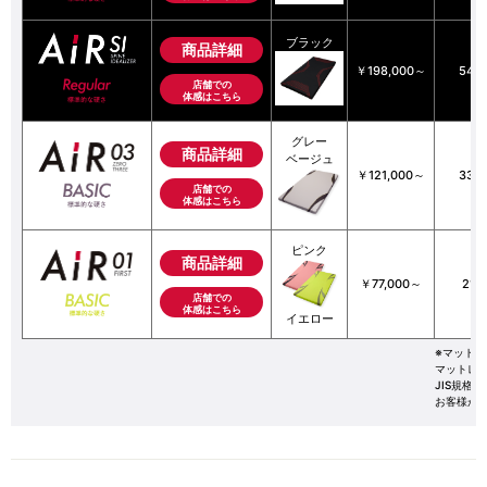
ブラック
商品詳細
￥198,000～
54.
店舗での
体感はこちら
グレー
商品詳細
ベージュ
￥121,000～
33.
店舗での
体感はこちら
ピンク
商品詳細
￥77,000～
21.
店舗での
体感はこちら
イエロー
※マットレ
マットレ
JIS規
お客様が