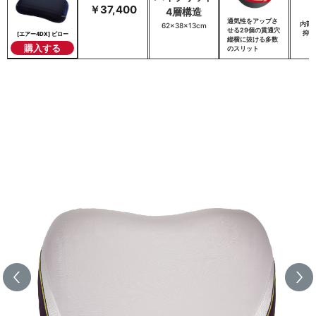
￥37,400
4層構造
通気性をアップさ
内部
62×38×13cm
せる29個の貫通穴
抑え
[エアー4DX] ピロー
縦横に抜ける多数
購入する
のスリット