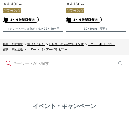
￥4,400～
￥4,180～
（グレーベージュ低め）63×38×11cm用
60×30cm（変形）
寝具・布団通販
>
枕（まくら）
>
低反発・高反発ウレタン枕
>
［エアー4D］ピロー
寝具・布団通販
>
エアー
>
［エアー4D］ピロー
キーワードから探す
イベント・キャンペーン