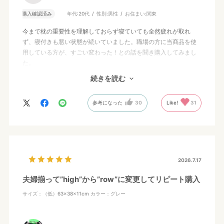
購入確認済み
年代:
20代
性別:
男性
お住まい:
関東
今まで枕の重要性を理解しておらず寝ていても全然疲れが取れ
ず、寝付きも悪い状態が続いていました。職場の方に当商品を使
用している方が、すごい変わった！との話を聞き購入してみまし
た。
使用して最初の頃は、ぐっすり眠れるせいで起きるのが少し大変
続きを読む
でした笑
寝付きが悪い、首などが疲れるなどお悩みの方は、是非試してみ
参考になった
30
Like!
31
てください！一晩目で効果がわかると思います！
2026.7.17
夫婦揃って”high”から”row”に変更してリピート購入
サイズ：（低）63×38×11cm
カラー：グレー