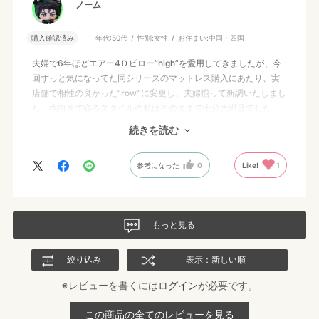
ノーム
購入確認済み
年代:
50代
性別:
女性
お住まい:
中国・四国
夫婦で6年ほどエアー4Ｄピロー”high”を愛用してきましたが、今
回ずっと気になってた同シリーズのマットレス購入にあたり、実
店舗で相性の良かった”row”に変更し、夫婦揃って新調いたしまし
た。横向きで寝るスタイルの私はそのままで十分大満足でした
が、仰向けで寝る夫は、中のスポンジを一段抜いたほうが高さ的
続きを読む
に良かったようです。こちらお値段はそれなりにしてますが、今
まで枕ジプシーで費やした莫大な出費を考えると安いもの^^; これ
参考になった
0
Like!
1
からも浮気せず夫婦共々リピートしてまいります！
もっと見る
絞り込み
表示：新しい順
※レビューを書くには
ログイン
が必要です。
この商品の全てのレビューを見る