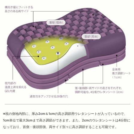
※枕の側地内部に、厚み2cm＆1cmの高さ調節用ウレタンシートが入っているので、
1cm単位で最大3cmまで高さ調節ができます。また、2cmのウレタンシートは4分割に
なっており、首側・後頭部側、両サイド別々に高さ調節することも可能です。