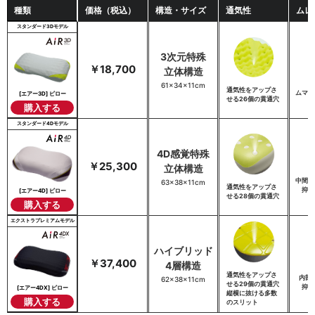
種類
価格（税込）
構造・サイズ
通気性
ムレ
スタンダード3Dモデル
3次元特殊
￥18,700
立体構造
両
61×34×11cm
通気性をアップさ
ムマク
[エアー3D] ピロー
せる26個の貫通穴
購入する
スタンダード4Dモデル
4D感覚特殊
￥25,300
立体構造
中間層
63×38×11cm
通気性をアップさ
抑え
[エアー4D] ピロー
せる28個の貫通穴
購入する
エクストラプレミアムモデル
ハイブリッド
￥37,400
4層構造
通気性をアップさ
内部
62×38×11cm
せる29個の貫通穴
抑え
[エアー4DX] ピロー
縦横に抜ける多数
購入する
のスリット