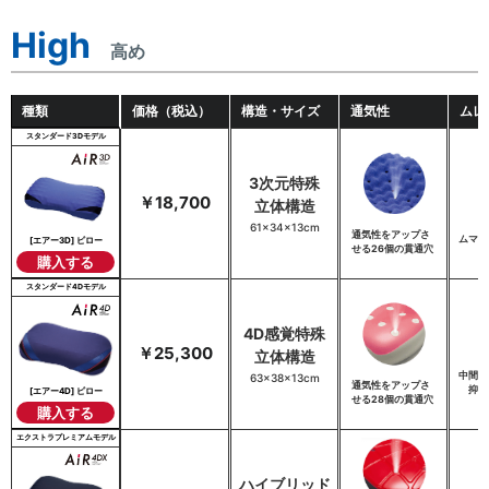
High
高め
種類
価格（税込）
構造・サイズ
通気性
ムレ
スタンダード3Dモデル
3次元特殊
￥18,700
立体構造
両
61×34×13cm
通気性をアップさ
ムマク
[エアー3D] ピロー
せる26個の貫通穴
購入する
スタンダード4Dモデル
4D感覚特殊
￥25,300
立体構造
中間層
63×38×13cm
通気性をアップさ
抑え
[エアー4D] ピロー
せる28個の貫通穴
購入する
エクストラプレミアムモデル
ハイブリッド