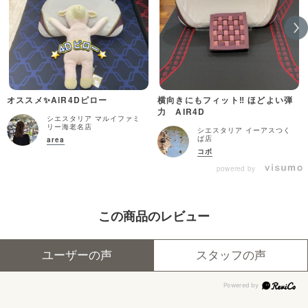
オススメ✨AiR4Dピロー
横向きにもフィット‼︎ ほどよい弾
力 AIR4D
シエスタリア マルイファミ
リー海老名店
シエスタリア イーアスつく
ば店
area
コボ
powered by
この商品のレビュー
ユーザーの声
スタッフの声