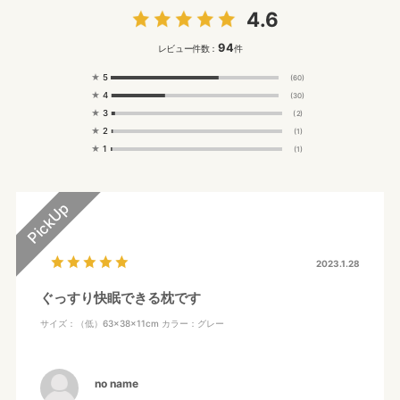
4.6
94
レビュー件数：
件
★
5
(60)
★
4
(30)
★
3
(2)
★
2
(1)
★
1
(1)
2023.1.28
ぐっすり快眠できる枕です
サイズ：（低）63×38×11cm
カラー：グレー
no name