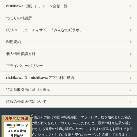
nishikawa（西川）チェーン店舗一覧
ねむりの相談所
眠りのコミュニティサイト「みんなの眠ラボ」
利用規約
個人情報保護方針
プライバシーポリシー
nishikawaID・nishikawaアプリ利用規約
特定商取引法に基づく表示
情報の外部送信について
私たちnishikawa（西川）の掛け布団や羽毛布団、マットレス、枕を始めとした寝具
は、450年以上受け継がれてきたモノづくりへのこだわりと、最新の研究結果が活か
されています。 これからも皆様の快適な睡眠のために、よりよい寝具をお届けできる
よう、直営オンラインショップとしての役割と安心のサービスを追求して参ります。