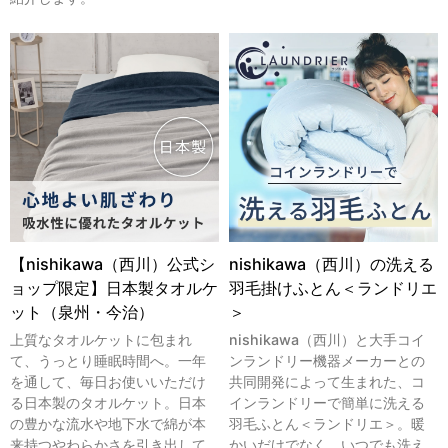
【nishikawa（西川）公式シ
nishikawa（西川）の洗える
ョップ限定】日本製タオルケ
羽毛掛けふとん＜ランドリエ
ット（泉州・今治）
＞
上質なタオルケットに包まれ
nishikawa（西川）と大手コイ
て、うっとり睡眠時間へ。一年
ンランドリー機器メーカーとの
を通して、毎日お使いいただけ
共同開発によって生まれた、コ
る日本製のタオルケット。日本
インランドリーで簡単に洗える
の豊かな流水や地下水で綿が本
羽毛ふとん＜ランドリエ＞。暖
来持つやわらかさを引き出して
かいだけでなく、いつでも洗え