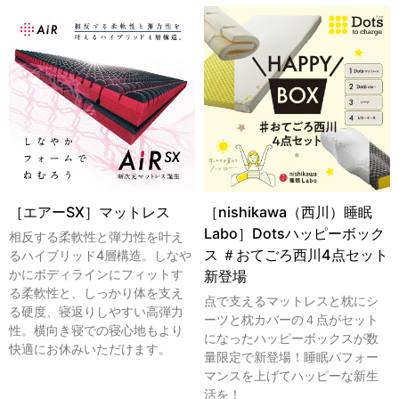
［エアーSX］マットレス
［nishikawa（西川）睡眠
Labo］Dotsハッピーボック
相反する柔軟性と弾力性を叶え
ス ＃おてごろ西川4点セット
るハイブリッド4層構造。しなや
かにボディラインにフィットす
新登場
る柔軟性と、しっかり体を支え
点で支えるマットレスと枕にシ
る硬度、寝返りしやすい高弾力
ーツと枕カバーの４点がセット
性。横向き寝での寝心地もより
になったハッピーボックスが数
快適にお休みいただけます。
量限定で新登場！睡眠パフォー
マンスを上げてハッピーな新生
活を！