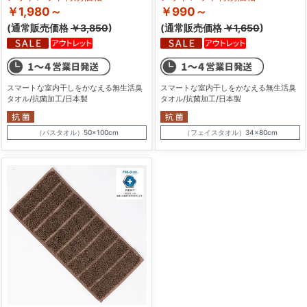
￥1,980～
￥990～
(通常販売価格
￥3,850
)
(通常販売価格
￥1,650
)
スマートな室内干しをかなえる無生活臭
スマートな室内干しをかなえる無生活臭
タオル/抗菌加工/日本製
タオル/抗菌加工/日本製
（バスタオル）50×100cm
（フェイスタオル）34×80cm