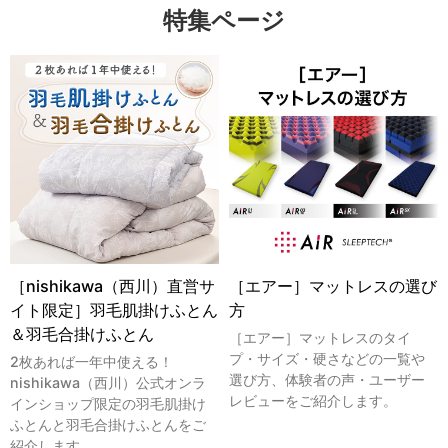
特集ページ
［nishikawa（西川）直営サ
［エアー］マットレスの選び
イト限定］羽毛肌掛けふとん
方
＆羽毛合掛けふとん
［エアー］マットレスのタイ
プ・サイズ・硬さなどの一覧や
2枚あれば一年中使える！
選び方、体験者の声・ユーザー
nishikawa（西川）公式オンラ
レビューをご紹介します。
インショップ限定の羽毛肌掛け
ふとんと羽毛合掛けふとんをご
紹介します。