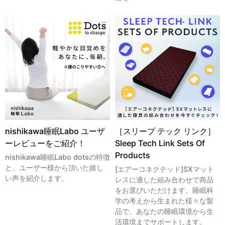
nishikawa睡眠Labo ユーザ
［スリープ テック リンク］
ーレビューをご紹介！
Sleep Tech Link Sets Of
Products
nishikawa睡眠Labo dotsの特徴
と、ユーザー様から頂いた嬉し
[エアーコネクテッド]SXマット
い声を紹介します。
レスに適した組み合わせで商品
をお選びいただけます。睡眠科
学の考えから生まれた様々な製
品で、あなたの睡眠環境から生
活環境までサポートします。