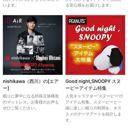
います。
る安心感をお届けします。
nishikawa（西川）の[エア
Good night,SNOOPY スヌ
ー]
ーピーアイテム特集
眠りに夢中になる特殊立体構造
人気キャラクター’スヌーピー’の
のマットレス。お客様のお声も
アイテム特集。スヌーピーと一
ぜひご覧ください。
緒に楽しい眠りの時間を。オス
スメのテーマアートを紹介しま
す。