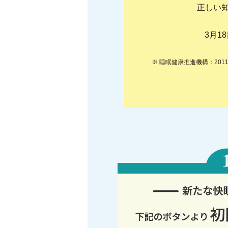
正しい
3月1
※ 睡眠健康推進機構：20