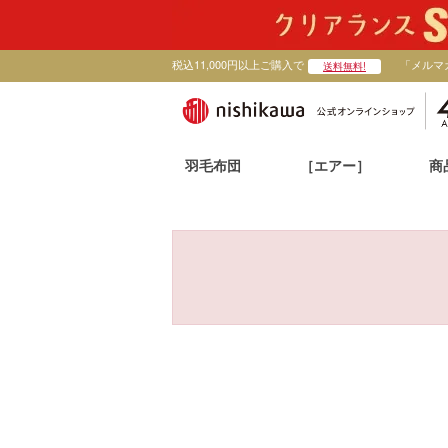
税込11,000円以上ご購入で
「メルマ
送料無料!
羽毛布団
［エアー］
商