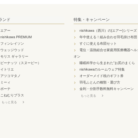
ランド
特集・キャンペーン
エアー
nishikawa（西川）の[エアー]シリーズ
nishikawa PREMIUM
年中使える！組み合わせ羽毛掛け布団
フィンレイソン
すぐに使える布団セット
ウェッジウッド
電位・温熱組合せ家庭用医療機器ヘル
モリス ギャラリー
オン
ピーナッツ（スヌーピー）
睡眠科学から生まれた"お尻のまくら
イトリエ
nishikawaのルームウェア特集
アツコマタノ
オーダーメイド枕のギフト券
ミーィ
羽毛ふとんの種類・選び方
ボーテ
金利・分割手数料無料キャンペーン
こねむりプラス
もっと見る
もっと見る