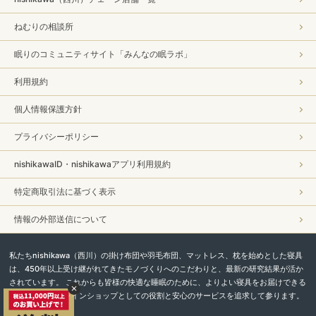
ねむりの相談所
眠りのコミュニティサイト「みんなの眠ラボ」
利用規約
個人情報保護方針
プライバシーポリシー
nishikawaID・nishikawaアプリ利用規約
特定商取引法に基づく表示
情報の外部送信について
私たちnishikawa（西川）の掛け布団や羽毛布団、マットレス、枕を始めとした寝具
は、450年以上受け継がれてきたモノづくりへのこだわりと、最新の研究結果が活か
されています。 これからも皆様の快適な睡眠のために、よりよい寝具をお届けできる
よう、直営オンラインショップとしての役割と安心のサービスを追求して参ります。