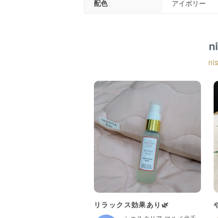
配色
アイボリー
n
n
リラックス効果あり🌿
シエスタリア マルイ北千