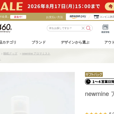
ガ会員」
お支払い方法
コンビニ決
募集中!
最新情報
品カテゴリ
ブランド
デザインから選ぶ
アウ
>
睡眠グッズ
>
newmine アロマミスト
ト
newmin
5.