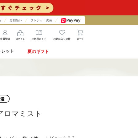
済
分割払い
クレジット決済
会員登録
ログイン
ご利用ガイド
お気に入り比較
カート
トレット
夏のギフト
e アロマミスト
0
レビューを見る