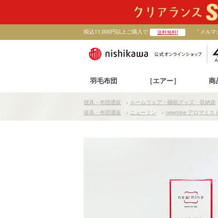
税込11,000円以上ご購入で
「メルマ
送料無料!
羽毛布団
［エアー］
商
寝具・布団通販
>
ルームウェア・睡眠グッズ・収納袋
寝具・布団通販
>
ニューミン
>
newmine アロマミス