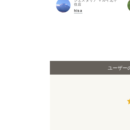
住店
hisa
ユーザー