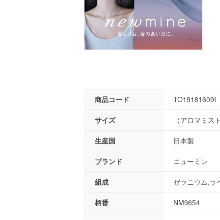
商品コード
TO19181609I
サイズ
（アロマミスト
生産国
日本製
ブランド
ニューミン
組成
ゼラニウム,ラ
柄番
NM9654