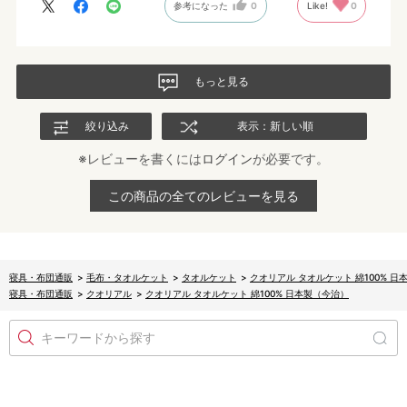
参考になった
0
Like!
0
もっと見る
絞り込み
表示：新しい順
※レビューを書くには
ログイン
が必要です。
この商品の全てのレビューを見る
寝具・布団通販
>
毛布・タオルケット
>
タオルケット
>
クオリアル タオルケット 綿100% 日
寝具・布団通販
>
クオリアル
>
クオリアル タオルケット 綿100% 日本製（今治）
キーワードから探す