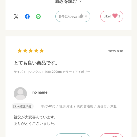
に高級感もあり、やさしい風合い。とても気に入っています。
続きを読む
参考になった
4
Like!
2
2025.6.10
とても良い商品です。
サイズ：（シングル）140x200cm
カラー：アイボリー
no name
購入確認済み
年代:
40代
性別:
男性
肌質:
普通肌
お住まい:
東北
祖父が大変喜んでいます。
ありがとうございました。