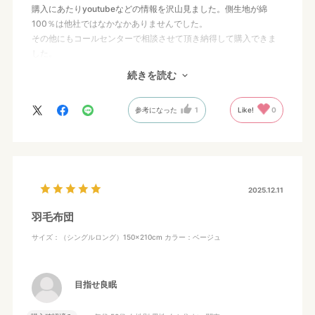
購入にあたりyoutubeなどの情報を沢山見ました。側生地が綿
100％は他社ではなかなかありませんでした。
その他にもコールセンターで相談させて頂き納得して購入できま
した。
家族3人分の買い替えは大満足です。もちろん暖かくて質の良い睡
続きを読む
眠を得られたのは言うまでもありません。良い製品を提供して頂
き有難うございました。
参考になった
1
Like!
0
2025.12.11
羽毛布団
サイズ：（シングルロング）150×210cm
カラー：ベージュ
目指せ良眠