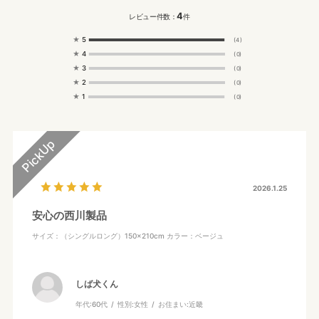
4
レビュー件数：
件
★
5
(4)
★
4
(0)
★
3
(0)
★
2
(0)
★
1
(0)
2026.1.25
安心の西川製品
サイズ：（シングルロング）150×210cm
カラー：ベージュ
しば犬くん
年代:
60代
性別:
女性
お住まい:
近畿