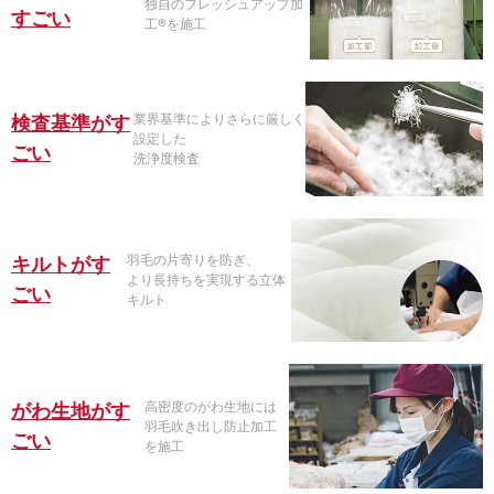
独自のフレッシュアップ加
すごい
工®を施工
業界基準によりさらに厳しく
検査基準がす
設定した
ごい
洗浄度検査
羽毛の片寄りを防ぎ、
キルトがす
より長持ちを実現する立体
ごい
キルト
高密度のがわ生地には
がわ生地がす
羽毛吹き出し防止加工
ごい
を施工