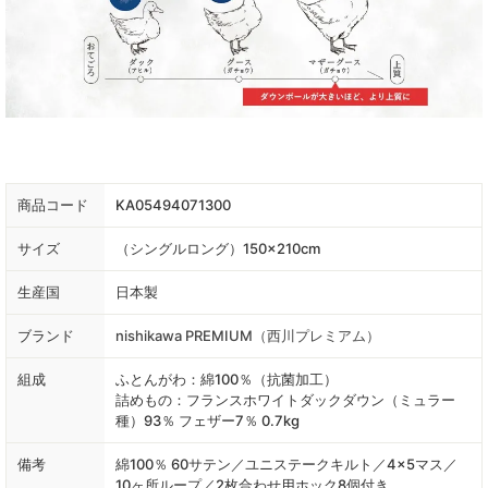
商品コード
KA05494071300
サイズ
（シングルロング）150×210cm
生産国
日本製
ブランド
nishikawa PREMIUM（西川プレミアム）
組成
ふとんがわ：綿100％（抗菌加工）
詰めもの：フランスホワイトダックダウン（ミュラー
種）93％ フェザー7％ 0.7kg
備考
綿100％ 60サテン／ユニステークキルト／4×5マス／
10ヶ所ループ／2枚合わせ用ホック8個付き