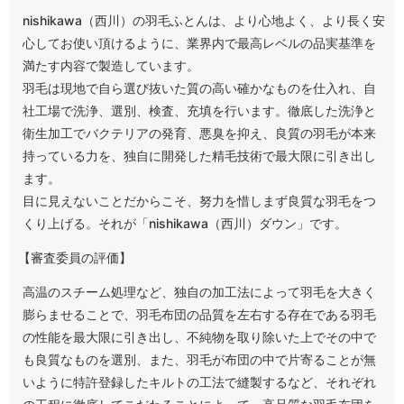
nishikawa（西川）の羽毛ふとんは、より心地よく、より長く安
心してお使い頂けるように、業界内で最高レベルの品実基準を
満たす内容で製造しています。
羽毛は現地で自ら選び抜いた質の高い確かなものを仕入れ、自
社工場で洗浄、選別、検査、充填を行います。徹底した洗浄と
衛生加工でバクテリアの発育、悪臭を抑え、良質の羽毛が本来
持っている力を、独自に開発した精毛技術で最大限に引き出し
ます。
目に見えないことだからこそ、努力を惜しまず良質な羽毛をつ
くり上げる。それが「nishikawa（西川）ダウン」です。
【審査委員の評価】
高温のスチーム処理など、独自の加工法によって羽毛を大きく
膨らませることで、羽毛布団の品質を左右する存在である羽毛
の性能を最大限に引き出し、不純物を取り除いた上でその中で
も良質なものを選別、また、羽毛が布団の中で片寄ることが無
いように特許登録したキルトの工法で縫製するなど、それぞれ