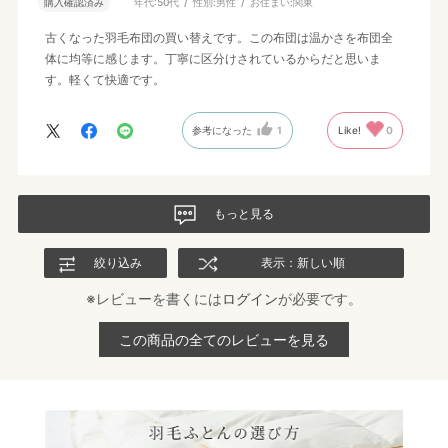
購入確認済み
年代:
50代
性別:
男性
お住まい:
関東
古くなった羽毛布団の買い替えです。この布団は温かさを布団全
体に均等に感じます。丁寧に区分けされているからだと思いま
す。軽くて快適です。
参考になった
1
Like!
0
もっと見る
絞り込み
表示：新しい順
※レビューを書くには
ログイン
が必要です。
この商品の全てのレビューを見る