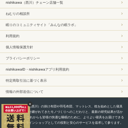
nishikawa（西川）チェーン店舗一覧
ねむりの相談所
眠りのコミュニティサイト「みんなの眠ラボ」
利用規約
個人情報保護方針
プライバシーポリシー
nishikawaID・nishikawaアプリ利用規約
特定商取引法に基づく表示
情報の外部送信について
私たちnishikawa（西川）の掛け布団や羽毛布団、マットレス、枕を始めとした寝具
は、450年以上受け継がれてきたモノづくりへのこだわりと、最新の研究結果が活か
されています。 これからも皆様の快適な睡眠のために、よりよい寝具をお届けできる
よう、直営オンラインショップとしての役割と安心のサービスを追求して参ります。