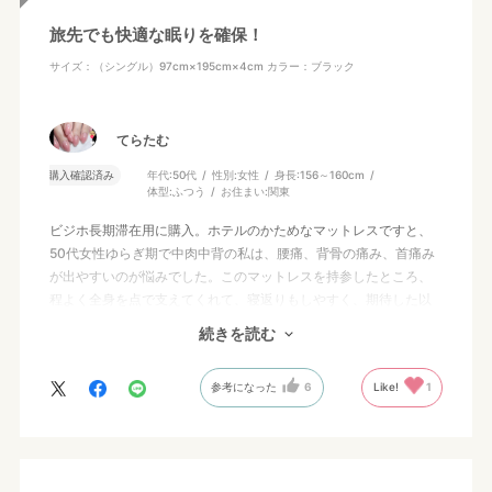
旅先でも快適な眠りを確保！
サイズ：（シングル）97cm×195cm×4cm
カラー：ブラック
てらたむ
購入確認済み
年代:
50代
性別:
女性
身長:
156～160cm
体型:
ふつう
お住まい:
関東
ビジホ長期滞在用に購入。ホテルのかためなマットレスですと、
50代女性ゆらぎ期で中肉中背の私は、腰痛、背骨の痛み、首痛み
が出やすいのが悩みでした。このマットレスを持参したところ、
程よく全身を点で支えてくれて、寝返りもしやすく、期待した以
上に快適に睡眠がとれています。疲れの取れ方が段違いです。
続きを読む
日々の健やかさに良質な睡眠は大事だなと改めて感じています。
私には手を出しやすい価格とは言い難かったのですが、結果、コ
参考になった
6
Like!
1
スパ、素晴らしい！と思っています。良い買い物ができました。
ありがとうございます。