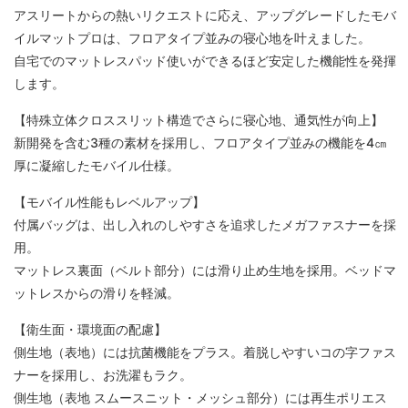
アスリートからの熱いリクエストに応え、アップグレードしたモバ
イルマットプロは、フロアタイプ並みの寝心地を叶えました。
自宅でのマットレスパッド使いができるほど安定した機能性を発揮
します。
【特殊立体クロススリット構造でさらに寝心地、通気性が向上】
新開発を含む3種の素材を採用し、フロアタイプ並みの機能を4㎝
厚に凝縮したモバイル仕様。
【モバイル性能もレベルアップ】
付属バッグは、出し入れのしやすさを追求したメガファスナーを採
用。
マットレス裏面（ベルト部分）には滑り止め生地を採用。ベッドマ
ットレスからの滑りを軽減。
【衛生面・環境面の配慮】
側生地（表地）には抗菌機能をプラス。着脱しやすいコの字ファス
ナーを採用し、お洗濯もラク。
側生地（表地 スムースニット・メッシュ部分）には再生ポリエス