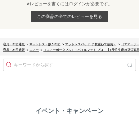
※レビューを書くには
ログイン
が必要です。
この商品の全てのレビューを見る
寝具・布団通販
>
マットレス・敷き布団
>
マットレスパッド（1枚重ねて使用）
>
［エアーポ
寝具・布団通販
>
エアー
>
［エアーポータブル］モバイルマット プロ 【※受注生産後発送商
キーワードから探す
イベント・キャンペーン