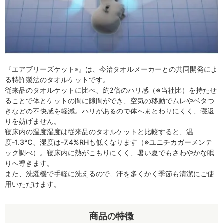
『エアブリーズケット
』は、今治タオルメーカーとの共同開発によ
®
る特許製法のタオルケットです。
従来品のタオルケットに比べ、約2倍のハリ感（※当社比）を持たせ
ることで体とケットの間に隙間ができ、空気の移動でムレやベタつ
きなどの不快感を軽減。ハリがあるので体へまとわりにくく、寝返
りを妨げません。
寝床内の温度湿度は従来品のタオルケットと比較すると、温
度-1.3℃、湿度は-7.4%RHも低くなります（※ユニチカガーメンテ
ック調べ）。寝床内に熱がこもりにくく、暑い夏でもさわやかな眠
りへ導きます。
また、洗濯機で手軽に洗えるので、汗を多くかく季節も清潔にご使
用いただけます。
商品の特徴