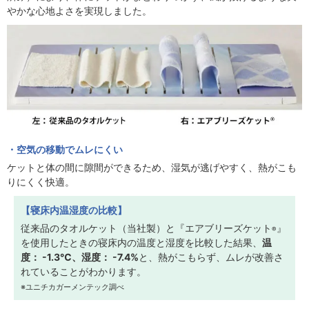
やかな心地よさを実現しました。
空気の移動でムレにくい
ケットと体の間に隙間ができるため、湿気が逃げやすく、熱がこも
りにくく快適。
【寝床内温湿度の比較】
従来品のタオルケット（当社製）と『エアブリーズケット
』
®
を使用したときの寝床内の温度と湿度を比較した結果、
温
度： -1.3℃、湿度： -7.4%
と、熱がこもらず、ムレが改善さ
れていることがわかります。
※ユニチカガーメンテック調べ