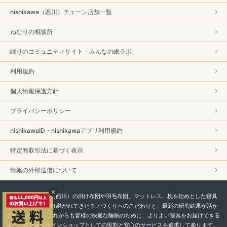
nishikawa（西川）チェーン店舗一覧
ねむりの相談所
眠りのコミュニティサイト「みんなの眠ラボ」
利用規約
個人情報保護方針
プライバシーポリシー
nishikawaID・nishikawaアプリ利用規約
特定商取引法に基づく表示
情報の外部送信について
私たちnishikawa（西川）の掛け布団や羽毛布団、マットレス、枕を始めとした寝具
は、450年以上受け継がれてきたモノづくりへのこだわりと、最新の研究結果が活か
されています。 これからも皆様の快適な睡眠のために、よりよい寝具をお届けできる
よう、直営オンラインショップとしての役割と安心のサービスを追求して参ります。