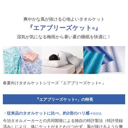
爽やかな風が抜ける心地よいタオルケット
『エアブリーズケット
』
®
湿気が気になる梅雨から暑い夏の睡眠を快適に！
春夏向けタオルケットシリーズ『エアブリーズケット
』
®
『エアブリーズケット
」の特長
®
従来品のタオルケットに比べ、約2倍のハリ感
※当社比
今治タオルメーカーとの共同開発による独自の特許製法（特許登録
済み）により、体にケットがまとわりつかず、風が抜けるような爽