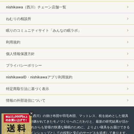
nishikawa（西川）チェーン店舗一覧
ねむりの相談所
眠りのコミュニティサイト「みんなの眠ラボ」
利用規約
個人情報保護方針
プライバシーポリシー
nishikawaID・nishikawaアプリ利用規約
特定商取引法に基づく表示
情報の外部送信について
私たちnishikawa（西川）の掛け布団や羽毛布団、マットレス、枕を始めとした寝具
は、450年以上受け継がれてきたモノづくりへのこだわりと、最新の研究結果が活か
されています。 これからも皆様の快適な睡眠のために、よりよい寝具をお届けできる
よう、直営オンラインショップとしての役割と安心のサービスを追求して参ります。