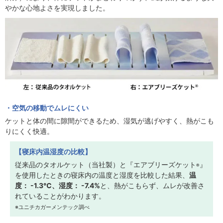
やかな心地よさを実現しました。
空気の移動でムレにくい
ケットと体の間に隙間ができるため、湿気が逃げやすく、熱がこも
りにくく快適。
【寝床内温湿度の比較】
従来品のタオルケット（当社製）と『エアブリーズケット
』
®
を使用したときの寝床内の温度と湿度を比較した結果、
温
度： -1.3℃、湿度： -7.4%
と、熱がこもらず、ムレが改善さ
れていることがわかります。
※ユニチカガーメンテック調べ