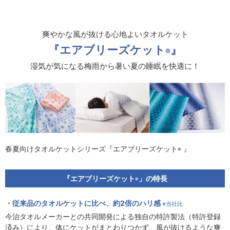
爽やかな風が抜ける心地よいタオルケット
『エアブリーズケット
』
®
湿気が気になる梅雨から暑い夏の睡眠を快適に！
春夏向けタオルケットシリーズ『エアブリーズケット
』
®
『エアブリーズケット
」の特長
®
従来品のタオルケットに比べ、約2倍のハリ感
※当社比
今治タオルメーカーとの共同開発による独自の特許製法（特許登録
済み）により、体にケットがまとわりつかず、風が抜けるような爽