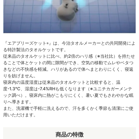
『エアブリーズケット
』は、今治タオルメーカーとの共同開発によ
®
る特許製法のタオルケットです。
従来品のタオルケットに比べ、約2倍のハリ感（※当社比）を持たせ
ることで体とケットの間に隙間ができ、空気の移動でムレやベタつ
きなどの不快感を軽減。ハリがあるので体へまとわりにくく、寝返
りを妨げません。
寝床内の温度湿度は従来品のタオルケットと比較すると、温
度-1.3℃、湿度は-7.4%RHも低くなります（※ユニチカガーメンテ
ック調べ）。寝床内に熱がこもりにくく、暑い夏でもさわやかな眠
りへ導きます。
また、洗濯機で手軽に洗えるので、汗を多くかく季節も清潔にご使
用いただけます。
商品の特徴