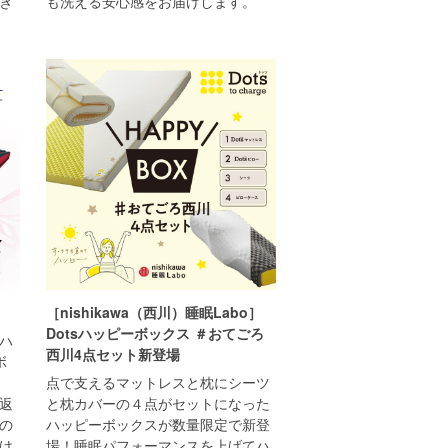
き
も洗える安心感をお届けします。
［nishikawa（西川）睡眠Labo］
Dotsハッピーボックス ＃おてごろ
ハ
西川4点セット新登場
ボ
点で支えるマットレスと枕にシーツ
返
と枕カバーの４点がセットになった
の
ハッピーボックスが数量限定で新登
け
場！睡眠パフォーマンスを上げてハ