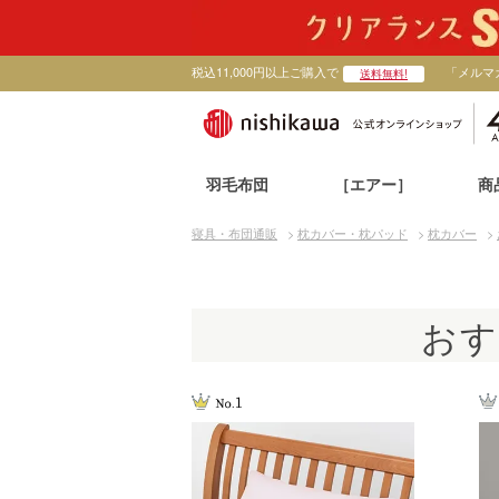
税込11,000円以上ご購入で
「メルマ
送料無料!
羽毛布団
［エアー］
商
寝具・布団通販
>
枕カバー・枕パッド
>
枕カバー
>
おす