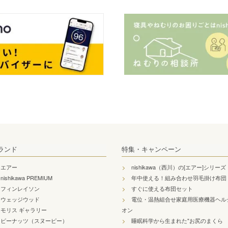
ランド
特集・キャンペーン
エアー
nishikawa（西川）の[エアー]シリーズ
nishikawa PREMIUM
年中使える！組み合わせ羽毛掛け布団
フィンレイソン
すぐに使える布団セット
ウェッジウッド
電位・温熱組合せ家庭用医療機器ヘル
モリス ギャラリー
オン
ピーナッツ（スヌーピー）
睡眠科学から生まれた"お尻のまくら