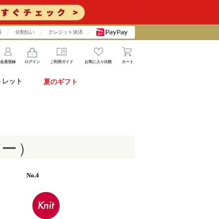
済
分割払い
クレジット決済
会員登録
ログイン
ご利用ガイド
お気に入り比較
カート
トレット
夏のギフト
バー）
4