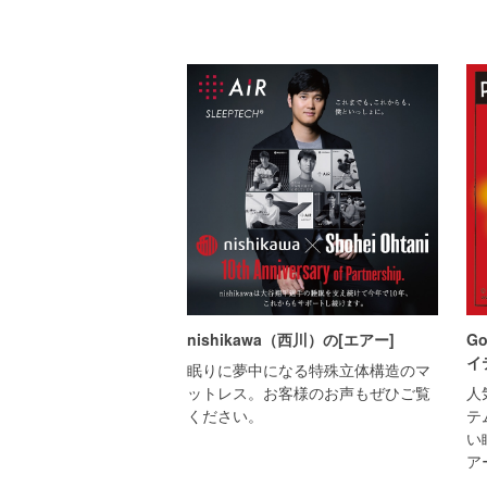
nishikawa（西川）の[エアー]
Go
イ
眠りに夢中になる特殊立体構造のマ
ットレス。お客様のお声もぜひご覧
人
ください。
テ
い
ア