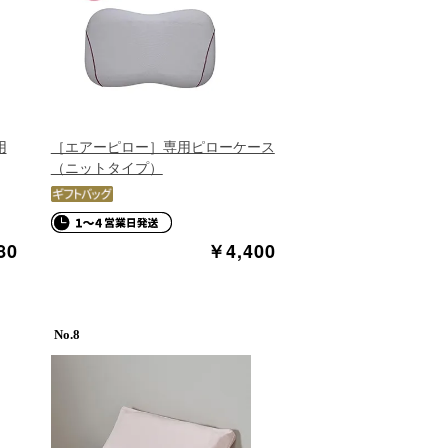
用
［エアーピロー］専用ピローケース
（ニットタイプ）
80
￥4,400
8