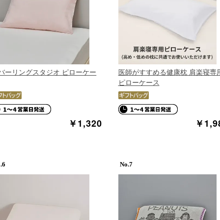
バーリングスタジオ ピローケー
医師がすすめる健康枕 肩楽寝専
ピローケース
￥1,320
￥1,9
6
7