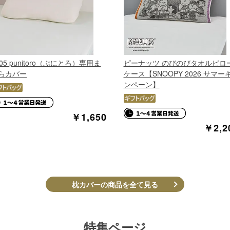
005 punitoro（ぷにとろ）専用ま
ピーナッツ のびのびタオルピロ
らカバー
ケース【SNOOPY 2026 サマー
ンペーン】
￥1,650
￥2,2
枕カバーの商品を全て見る
特集ページ