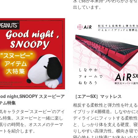
水で綿が本来持つやわらかさを引
出しています。
od night,SNOOPY スヌーピーア
［エアーSX］マットレス
テム特集
相反する柔軟性と弾力性を叶える
気キャラクター’スヌーピー’のアイ
イブリッド4層構造。しなやかに
ム特集。スヌーピーと一緒に楽し
ディラインにフィットする柔軟性
眠りの時間を。オススメのテーマ
と、しっかり体を支える硬度、寝
ートを紹介します。
りしやすい高弾力性。横向き寝で
寝心地もより快適にお休みいただ