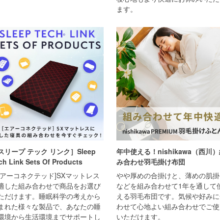
ます。
スリープ テック リンク］Sleep
年中使える！nishikawa（西川
ch Link Sets Of Products
み合わせ羽毛掛け布団
エアーコネクテッド]SXマットレス
やや厚めの合掛けと、薄めの肌掛
適した組み合わせで商品をお選び
などを組み合わせて1年を通して
ただけます。睡眠科学の考えから
える羽毛布団です。気候や好みに
まれた様々な製品で、あなたの睡
わせて心地よい組み合わせでご使
環境から生活環境までサポートし
いただけます。