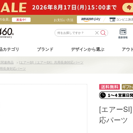
ガ会員」
お支払い方法
コンビニ決
募集中!
最新情報
品カテゴリ
ブランド
デザインから選ぶ
アウ
ス関連商品
>
[エアーSI]［エアーSX］共用長身対応パーツ
］共用長身対応パーツ
[エアーS
応パーツ