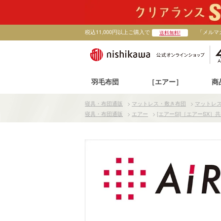
税込11,000円以上ご購入で
「メルマ
送料無料!
羽毛布団
［エアー］
商
寝具・布団通販
>
マットレス・敷き布団
>
マットレ
寝具・布団通販
>
エアー
>
[エアーSI]［エアーSX