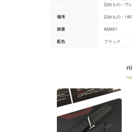
詰めもの：ウ
備考
詰めもの：14
柄番
AI2651
配色
ブラック
n
n