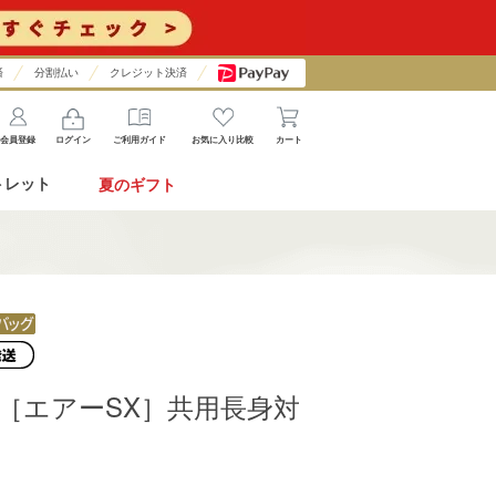
済
分割払い
クレジット決済
会員登録
ログイン
ご利用ガイド
お気に入り比較
カート
トレット
夏のギフト
I]［エアーSX］共用長身対