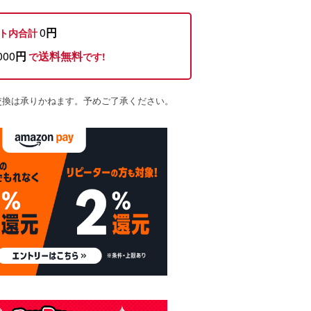
0
円
ト内合計
000
円
送料無料
で
です!
交換は承りかねます。予めご了承ください。