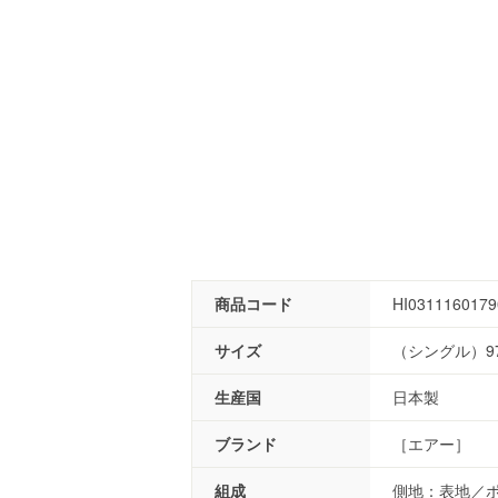
商品コード
HI0311160179
サイズ
（シングル）97
生産国
日本製
ブランド
［エアー］
組成
側地：表地／ポ