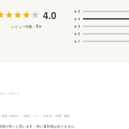
4.0
★
5
★
4
1
★
3
レビュー件数：
件
★
2
★
1
ラー：ブラック
身長:
180cm～
体型:
ふつう
お住まい:
中国・四国
頭側が良いと思います。特に違和感はありません。