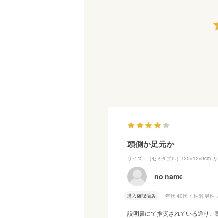
頭側か足元か
サイズ：（セミダブル）120×12×9cm
カ
no name
購入確認済み
年代:
40代
性別:
男性
説明書にて推奨されている通り、