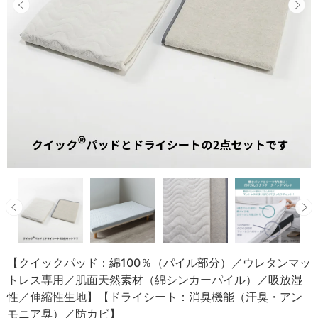
【クイックパッド：綿100％（パイル部分）／ウレタンマッ
トレス専用／肌面天然素材（綿シンカーパイル）／吸放湿
性／伸縮性生地】【ドライシート：消臭機能（汗臭・アン
モニア臭）／防カビ】