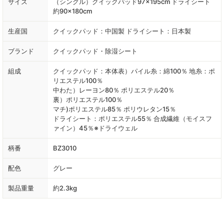
サイズ
（シングル）クイックパッド97×195cm ドライシート
約90×180cm
生産国
クイックパッド：中国製 ドライシート：日本製
ブランド
クイックパッド・除湿シート
組成
クイックパッド：本体表）パイル糸：綿100％ 地糸：ポ
リエステル100％
中わた）レーヨン80％ ポリエステル20％
裏）ポリエステル100％
マチ)ポリエステル85％ ポリウレタン15％
ドライシート：ポリエステル55％ 合成繊維（モイスフ
ァイン）45％※ドライウェル
柄番
BZ3010
配色
グレー
製品重量
約2.3kg