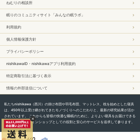
ねむりの相談所
眠りのコミュニティサイト「みんなの眠ラボ」
利用規約
個人情報保護方針
プライバシーポリシー
nishikawaID・nishikawaアプリ利用規約
特定商取引法に基づく表示
情報の外部送信について
私たちnishikawa（西川）の掛け布団や羽毛布団、マットレス、枕を始めとした寝具
は、450年以上受け継がれてきたモノづくりへのこだわりと、最新の研究結果が活か
されています。 これからも皆様の快適な睡眠のために、よりよい寝具をお届けできる
よう、直営オンラインショップとしての役割と安心のサービスを追求して参ります。