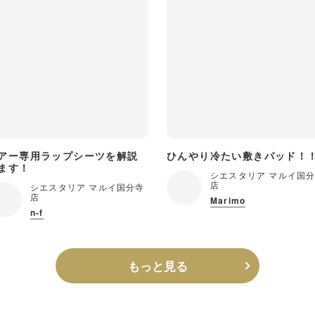
アー専用ラップシーツを解説
ひんやり冷たい敷きパッド！
ます！
シエスタリア マルイ国
店
シエスタリア マルイ国分寺
店
Marimo
n-f
もっと見る