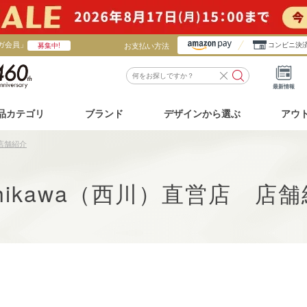
ガ会員」
お支払い方法
コンビニ決
募集中!
最新情報
品カテゴリ
ブランド
デザインから選ぶ
アウ
 店舗紹介
shikawa（西川）直営店 店