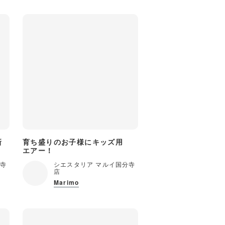
新
育ち盛りのお子様にキッズ用
エアー！
分寺
シエスタリア マルイ国分寺
店
Marimo