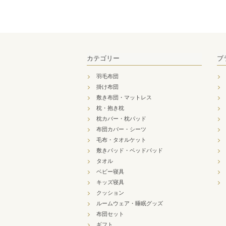
カテゴリー
ブ
羽毛布団
掛け布団
敷き布団・マットレス
枕・抱き枕
枕カバー・枕パッド
布団カバー・シーツ
毛布・タオルケット
敷きパッド・ベッドパッド
タオル
ベビー寝具
キッズ寝具
クッション
ルームウェア・睡眠グッズ
布団セット
ギフト