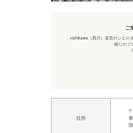
ご
nishikawa（西川）直営の
眠りのプ
〒
住所
東