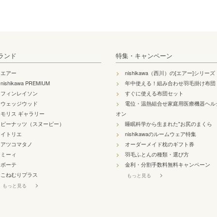
ランド
特集・キャンペーン
エアー
nishikawa（西川）の[エアー]シリーズ
nishikawa PREMIUM
年中使える！組み合わせ羽毛掛け布団
フィンレイソン
すぐに使える布団セット
ウェッジウッド
電位・温熱組合せ家庭用医療機器ヘル
モリス ギャラリー
オン
ピーナッツ（スヌーピー）
睡眠科学から生まれた"お尻のまくら
イトリエ
nishikawaのルームウェア特集
アツコマタノ
オーダーメイド枕のギフト券
ミーィ
羽毛ふとんの種類・選び方
ボーテ
金利・分割手数料無料キャンペーン
こねむりプラス
もっと見る
もっと見る