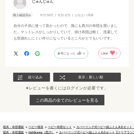
じゅんじゅん
購入確認済み
年代:
50代
性別:
女性
お住まい:
関東
自分の子供に使って良かったので、孫にも西川の布団を買いまし
た。マットレスがしっかりしていて、掛け布団は軽く、洗濯して
も型崩れしにくい作りになっているところがとてもいいです。
参考になった
4
Like!
2
絞り込み
表示：新しい順
※レビューを書くには
ログイン
が必要です。
この商品の全てのレビューを見る
寝具・布団通販
>
ベビー寝具
>
ベビー布団セット
>
カバーリング式ベビー組ふとん4点セット
寝具・布団通販
>
nishikawa（西川）
>
カバーリング式ベビー組ふとん4点セット【クリアラン