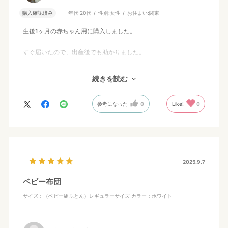
購入確認済み
年代:
20代
性別:
女性
お住まい:
関東
生後1ヶ月の赤ちゃん用に購入しました。
すぐ届いたので、出産後でも助かりました。
シーツが元からついた状態で届いたので、届いてすぐ使うことが
続きを読む
できました。
肌触りが良く、また通気性もあるのでさすが西川！という商品で
参考になった
0
Like!
0
した。
くまちゃんデザインかつカラーも黄色や緑がメインなので、性別
に関係なく使えます。
またサイズも大きいので、しばらく使えそうです！
気に入りました！
2025.9.7
ベビー布団
サイズ：（ベビー組ふとん）レギュラーサイズ
カラー：ホワイト