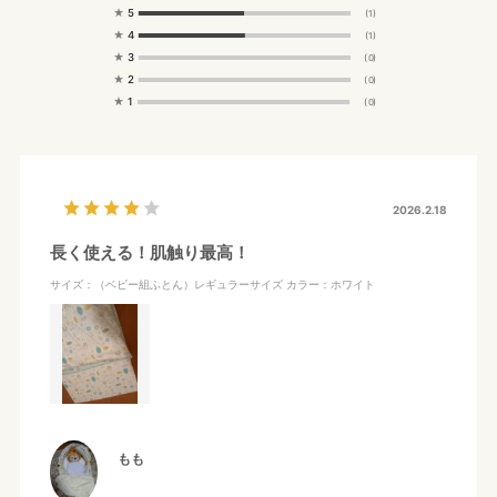
★
5
(1)
★
4
(1)
★
3
(0)
★
2
(0)
★
1
(0)
2026.2.18
長く使える！肌触り最高！
サイズ：（ベビー組ふとん）レギュラーサイズ
カラー：ホワイト
もも