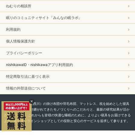
ねむりの相談所
眠りのコミュニティサイト「みんなの眠ラボ」
利用規約
個人情報保護方針
プライバシーポリシー
nishikawaID・nishikawaアプリ利用規約
特定商取引法に基づく表示
情報の外部送信について
私たちnishikawa（西川）の掛け布団や羽毛布団、マットレス、枕を始めとした寝具
は、450年以上受け継がれてきたモノづくりへのこだわりと、最新の研究結果が活か
されています。 これからも皆様の快適な睡眠のために、よりよい寝具をお届けできる
よう、直営オンラインショップとしての役割と安心のサービスを追求して参ります。