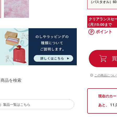
（バスタオル）60×
クリアランスセー
(月)15:00まで
ポイント
買
この商品につい
る商品を検索
現在のカー
11,
（西川）製品一覧はこちら
あと、