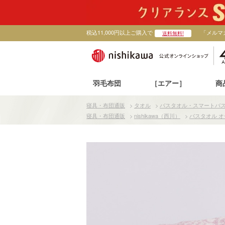
税込11,000円以上ご購入で
「メルマ
送料無料!
羽毛布団
［エアー］
商
寝具・布団通販
>
タオル
>
バスタオル・スマートバ
寝具・布団通販
>
nishikawa（西川）
>
バスタオル 