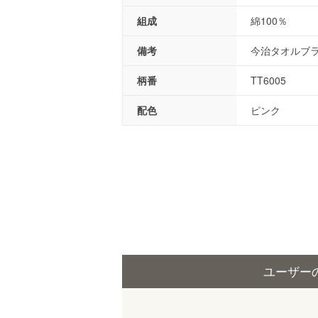
組成
綿100％
備考
今治タオルブ
柄番
TT6005
配色
ピンク
ユーザー