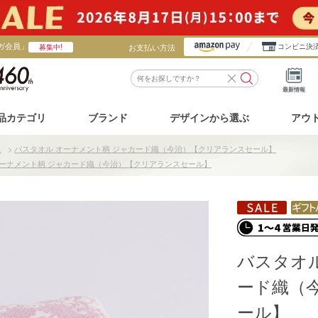
ガ会員」
お支払い方法
コンビニ決
募集中!
最新情報
品カテゴリ
ブランド
デザインから選ぶ
アウ
ス
>
バスタオル オーナメント柄 ジャカード織（今治）【クリアランスセール】
オーナメント柄 ジャカード織（今治）【クリアランスセール】
バスタオル
ード織（
ール】