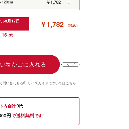
￥1,782
120cm
〇
ル8月17日
￥1,782
16
い物かごに入れる
て問い合わせる
サイズガイドについてはこちら
0
円
ト内合計
000
円
送料無料
で
です!