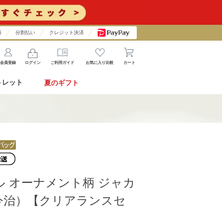
済
分割払い
クレジット決済
会員登録
ログイン
ご利用ガイド
お気に入り比較
カート
トレット
夏のギフト
 オーナメント柄 ジャカ
今治）【クリアランスセ