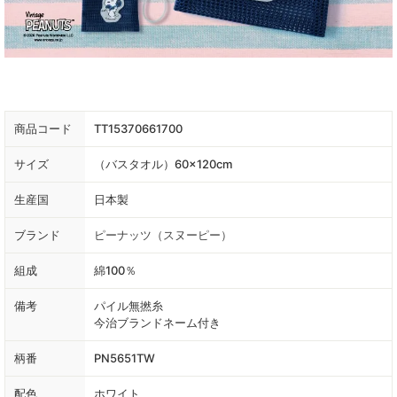
商品コード
TT15370661700
サイズ
（バスタオル）60×120cm
生産国
日本製
ブランド
ピーナッツ（スヌーピー）
組成
綿100％
備考
パイル無撚糸
今治ブランドネーム付き
柄番
PN5651TW
配色
ホワイト