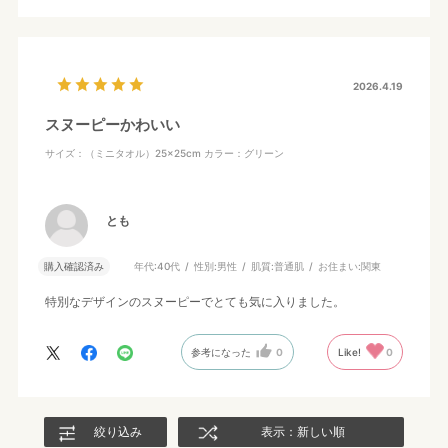
2026.4.19
スヌーピーかわいい
サイズ：（ミニタオル）25×25cm
カラー：グリーン
とも
購入確認済み
年代:
40代
性別:
男性
肌質:
普通肌
お住まい:
関東
特別なデザインのスヌーピーでとても気に入りました。
参考になった
0
Like!
0
絞り込み
表示：新しい順