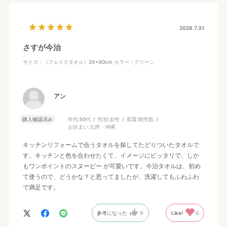
2026.7.31
さすが今治
サイズ：（フェイスタオル）34×80cm
カラー：グリーン
アン
購入確認済み
年代:
50代
性別:
女性
肌質:
乾性肌
お住まい:
九州・沖縄
キッチンリフォームで合うタオルを探してたどりついたタオルで
す。キッチンと色を合わせたくて、イメージにピッタリで、しか
もワンポイントのスヌーピー が可愛いです。今治タオルは、初め
て使うので、どうかな？と思ってましたが、洗濯してもふわふわ
で満足です。
参考になった
0
Like!
0