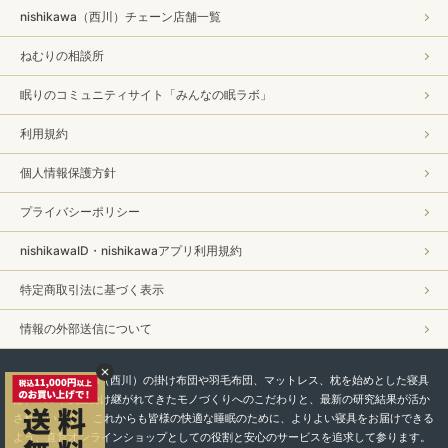
nishikawa（西川）チェーン店舗一覧
ねむりの相談所
眠りのコミュニティサイト「みんなの眠ラボ」
利用規約
個人情報保護方針
プライバシーポリシー
nishikawaID・nishikawaアプリ利用規約
特定商取引法に基づく表示
情報の外部送信について
私たちnishikawa（西川）の掛け布団や羽毛布団、マットレス、枕を始めとした寝具
は、450年以上受け継がれてきたモノづくりへのこだわりと、最新の研究結果が活か
されています。 これからも皆様の快適な睡眠のために、よりよい寝具をお届けできる
よう、直営オンラインショップとしての役割と安心のサービスを追求して参ります。