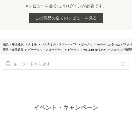
※レビューを書くには
ログイン
が必要です。
この商品の全てのレビューを見る
寝具・布団通販
>
タオル
>
バスタオル・スマートバス
>
ピーナッツ watairo かるわた バス
寝具・布団通販
>
ピーナッツ（スヌーピー）
>
ピーナッツ watairo かるわた バスタオル<75
キーワードから探す
イベント・キャンペーン