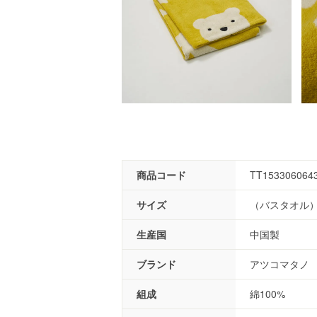
商品コード
TT153306064
サイズ
（バスタオル）6
生産国
中国製
ブランド
アツコマタノ
組成
綿100%