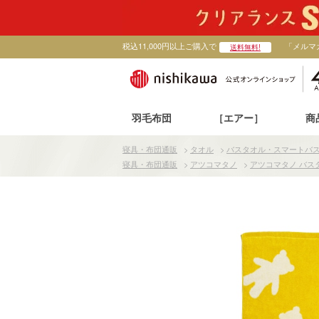
税込11,000円以上ご購入で
「メルマ
送料無料!
羽毛布団
［エアー］
商
寝具・布団通販
>
タオル
>
バスタオル・スマートバ
寝具・布団通販
>
アツコマタノ
>
アツコマタノ バス