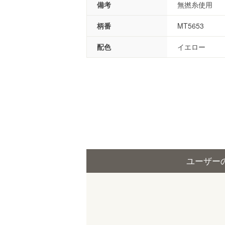
備考
無撚糸使用
柄番
MT5653
配色
イエロー
ユーザー