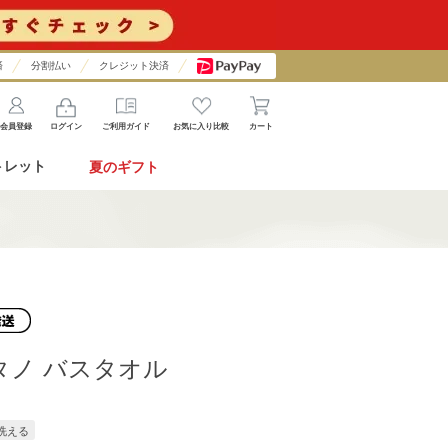
済
分割払い
クレジット決済
会員登録
ログイン
ご利用ガイド
お気に入り比較
カート
トレット
夏のギフト
タノ バスタオル
 洗える