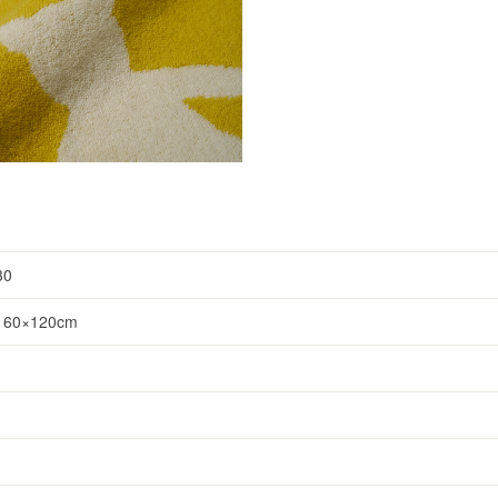
30
0×120cm