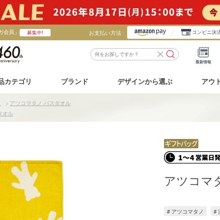
ガ会員」
お支払い方法
コンビニ決
募集中!
最新情報
品カテゴリ
ブランド
デザインから選ぶ
アウ
ス
>
アツコマタノ バスタオル
タオル
アツコマ
# アツコマタノ
#