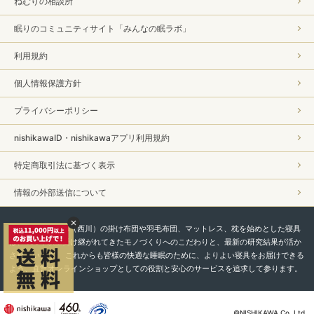
ねむりの相談所
眠りのコミュニティサイト「みんなの眠ラボ」
利用規約
個人情報保護方針
プライバシーポリシー
nishikawaID・nishikawaアプリ利用規約
特定商取引法に基づく表示
情報の外部送信について
私たちnishikawa（西川）の掛け布団や羽毛布団、マットレス、枕を始めとした寝具
は、450年以上受け継がれてきたモノづくりへのこだわりと、最新の研究結果が活か
されています。 これからも皆様の快適な睡眠のために、よりよい寝具をお届けできる
よう、直営オンラインショップとしての役割と安心のサービスを追求して参ります。
©NISHIKAWA Co.,Ltd.