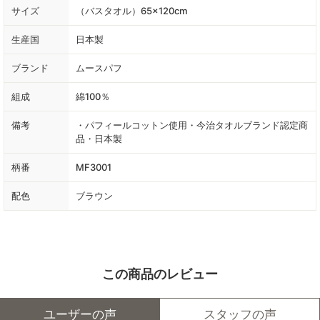
サイズ
（バスタオル）65×120cm
生産国
日本製
ブランド
ムースパフ
組成
綿100％
備考
・パフィールコットン使用・今治タオルブランド認定商
品・日本製
柄番
MF3001
配色
ブラウン
この商品のレビュー
ユーザーの声
スタッフの声