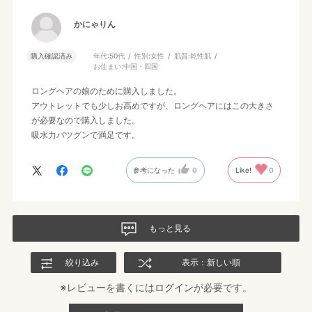
かにゃりん
購入確認済み
年代:
50代
性別:
女性
肌質:
乾性肌
お住まい:
中国・四国
ロングヘアの娘のために購入しました。
アウトレットでも少しお高めですが、ロングヘアにはこの大きさ
が必要なので購入しました。
吸水力バツグンで満足です。
参考になった
0
Like!
0
もっと見る
絞り込み
表示：新しい順
※レビューを書くには
ログイン
が必要です。