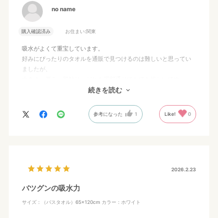
no name
購入確認済み
お住まい:
関東
吸水がよくて重宝しています。
好みにぴったりのタオルを通販で見つけるのは難しいと思ってい
ましたが、
大きさ、厚み、肌触り、どれも理想通りでとても嬉しいです。
早速、洗い替えに色違いを追加購入しました。
続きを読む
参考になった
1
Like!
0
2026.2.23
バツグンの吸水力
サイズ：（バスタオル）65×120cm
カラー：ホワイト