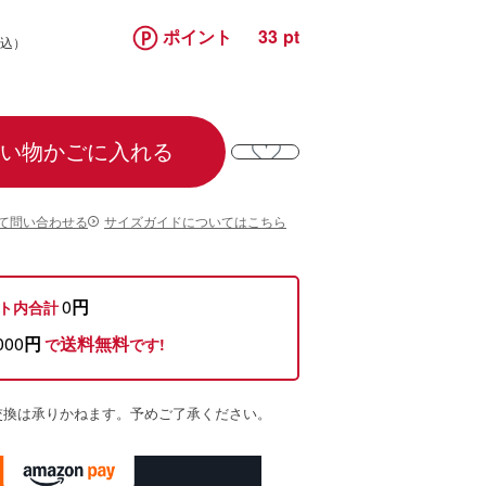
ポイント
33
い物かごに入れる
て問い合わせる
サイズガイドについてはこちら
0
円
ト内合計
000
円
送料無料
で
です!
交換は承りかねます。予めご了承ください。