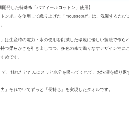
）が共同開発した特殊糸「パフィールコットン」使用】
ン糸」を使用して織り上げた「moussepuff」は、洗濯するた
す。
ン」は生産時の電力・水の使用を削減した環境に優しい製法で作ら
が持つ柔らかさを引き出しつつ、多色の糸で織りなすデザイン性に
すすめです。
くて、触れたとたんにスッと水分を吸ってくれて、お洗濯を繰り返
水力」それでいてずっと「長持ち」を実現したタオルです。
。