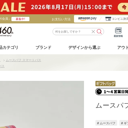
ガ会員」
お支払い方法
コンビニ決
募集中!
最新情報
品カテゴリ
ブランド
デザインから選ぶ
アウ
ス
>
ムースパフ スマートバス
バス
ムースパ
# ムースパフ
# 