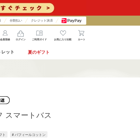
済
分割払い
クレジット決済
会員登録
ログイン
ご利用ガイド
お気に入り比較
カート
トレット
夏のギフト
フ スマートバス
ギフト
# パフィールコットン