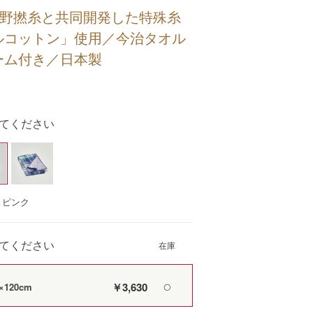
浅野撚糸と共同開発した特殊糸
ルコットン」使用／今治タオル
ーム付き／日本製
てください
：ピンク
てください
￥3,630
120cm
〇