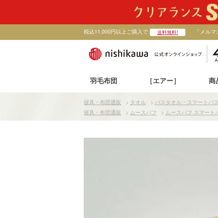
税込11,000円以上ご購入で
「メルマ
送料無料!
羽毛布団
［エアー］
商
寝具・布団通販
>
タオル
>
バスタオル・スマートバ
寝具・布団通販
>
ムースパフ
>
ムースパフ スマート