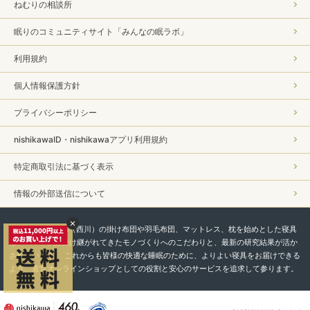
ねむりの相談所
眠りのコミュニティサイト「みんなの眠ラボ」
利用規約
個人情報保護方針
プライバシーポリシー
nishikawaID・nishikawaアプリ利用規約
特定商取引法に基づく表示
情報の外部送信について
私たちnishikawa（西川）の掛け布団や羽毛布団、マットレス、枕を始めとした寝具
は、450年以上受け継がれてきたモノづくりへのこだわりと、最新の研究結果が活か
されています。 これからも皆様の快適な睡眠のために、よりよい寝具をお届けできる
よう、直営オンラインショップとしての役割と安心のサービスを追求して参ります。