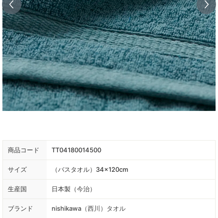
商品コード
TT04180014500
サイズ
（バスタオル）34×120cm
生産国
日本製（今治）
ブランド
nishikawa（西川）タオル