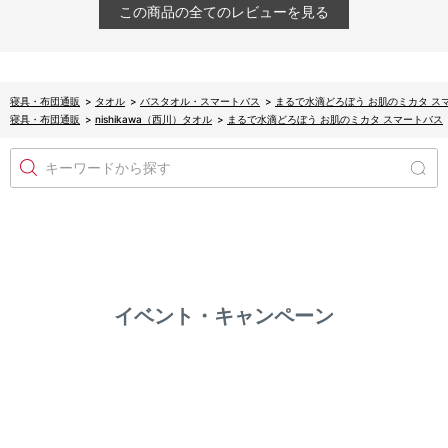
この商品の全てのレビューを見る
寝具・布団通販
>
タオル
>
バスタオル・スマートバス
>
まるで水滴どろぼう お肌のミカタ ス
寝具・布団通販
>
nishikawa（西川）タオル
>
まるで水滴どろぼう お肌のミカタ スマートバス
キーワードから探す
イベント・キャンペーン