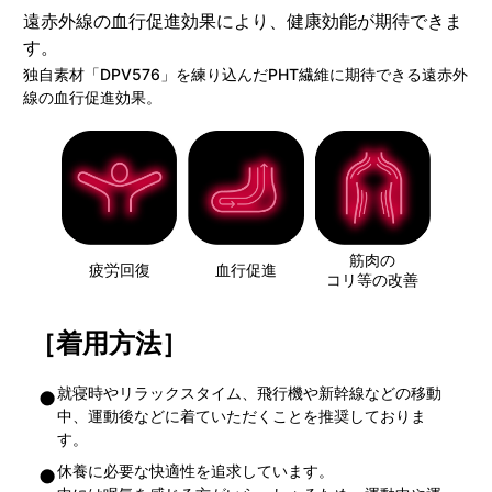
遠赤外線の血行促進効果により、健康効能が期待できま
す。
独自素材「DPV576」を練り込んだPHT繊維に期待できる遠赤外
線の血行促進効果。
筋肉の
疲労回復
血行促進
コリ等の改善
［着用方法］
就寝時やリラックスタイム、飛行機や新幹線などの移動
中、運動後などに着ていただくことを推奨しておりま
す。
休養に必要な快適性を追求しています。