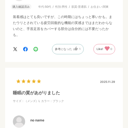
購入確認済み
年代:
50代
性別:
男性
肌質:
普通肌
お住まい:
関東
装着感はとても良いですが、この時期にはちょっと寒いかも。ま
たウリとされている疲労回復的な機能の実感まではまだわからな
いのと、手首足首をカバーする部分は自分的には不要だったか
も。
参考になった
1
Like!
0
2025.11.29
睡眠の質があがりました
サイズ：（メンズ）L
カラー：ブラック
no name