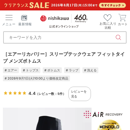
お気に入り
メニュー
最新情報
カート
比較
［エアーリカバリー］スリープテックウェア フィットタイ
プ メンズボトムス
# エアー
# トップス
# ボトムス
# ラップ
# 洗える
# 2026年9月1日(火)10:00より価格改定商品
レビューを
4.4
（レビュー数：5件）
見る