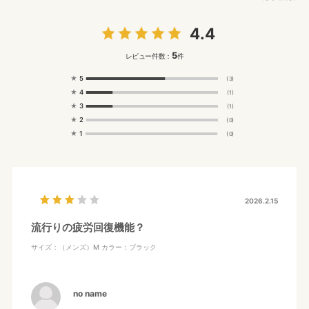
4.4
5
レビュー件数：
件
★
5
(3)
★
4
(1)
★
3
(1)
★
2
(0)
★
1
(0)
2026.2.15
流行りの疲労回復機能？
サイズ：（メンズ）M
カラー：ブラック
no name