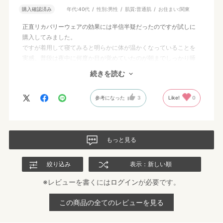
購入確認済み
年代:
40代
性別:
男性
肌質:
普通肌
お住まい:
関東
正直リカバリーウェアの効果には半信半疑だったのですが試しに
購入してみました。
ですが着用して寝てみると明らかに体が温かくなっていることを
実感。普段は夜中に何度か目が覚めていたのが朝までしっかり睡
眠も取れ、スッキリと朝を迎えることが出来ました。
続きを読む
買って良かったです。
参考になった
3
Like!
0
もっと見る
絞り込み
表示：新しい順
※レビューを書くには
ログイン
が必要です。
この商品の全てのレビューを見る