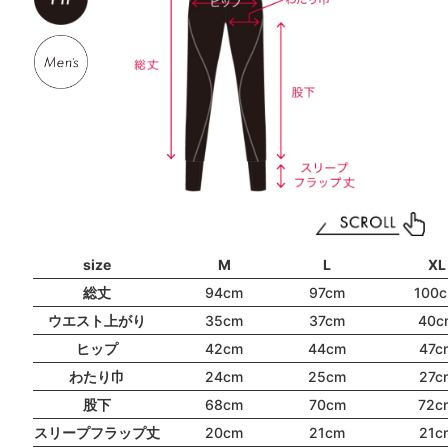
size
M
L
XL
総丈
94cm
97cm
100
ウエスト上がり
35cm
37cm
40c
ヒップ
42cm
44cm
47c
わたり巾
24cm
25cm
27c
股下
68cm
70cm
72c
スリープフラップ丈
20cm
21cm
21c