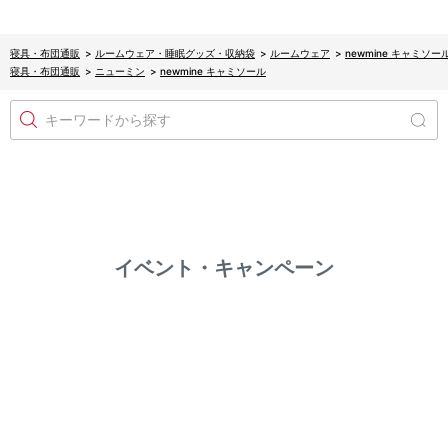
寝具・布団通販
>
ルームウェア・睡眠グッズ・収納袋
>
ルームウェア
>
newmine キャミソー
寝具・布団通販
>
ニューミン
>
newmine キャミソール
キーワードから探す
イベント・キャンペーン