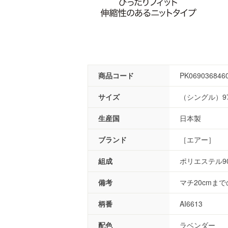
商品コード
PK069036846
サイズ
（シングル）97
生産国
日本製
ブランド
［エアー］
組成
ポリエステル9
備考
マチ20cmま
柄番
AI6613
配色
ラベンダー