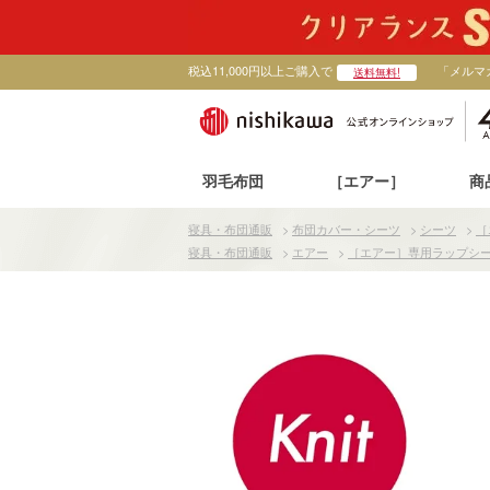
税込11,000円以上ご購入で
「メルマ
送料無料!
羽毛布団
［エアー］
商
寝具・布団通販
>
布団カバー・シーツ
>
シーツ
>
［
寝具・布団通販
>
エアー
>
［エアー］専用ラップシ