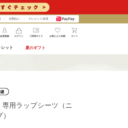
済
分割払い
クレジット決済
会員登録
ログイン
ご利用ガイド
お気に入り比較
カート
トレット
夏のギフト
］専用ラップシーツ（ニ
プ）