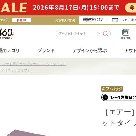
ガ会員」
お支払い方法
コンビニ決
募集中!
最新情報
品カテゴリ
ブランド
デザインから選ぶ
アウ
エアー］専用ラップシーツ（ニットタイプ）
ーツ（ニットタイプ）
［エアー
ットタイ