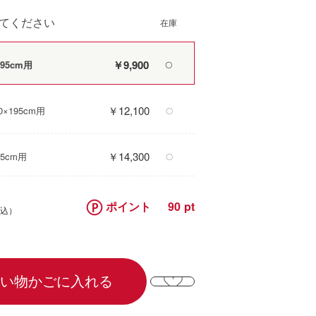
てください
￥9,900
95cm用
〇
￥12,100
×195cm用
〇
￥14,300
5cm用
〇
ポイント
90
い物かごに入れる