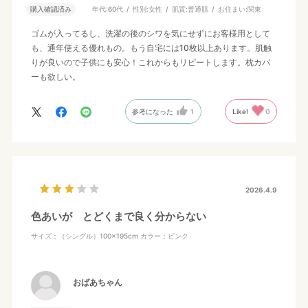
購入確認済み
年代:
60代
性別:
女性
肌質:
普通肌
お住まい:
関東
ゴムが入ってるし、洗濯の後のシワを気にせずにお客様用として
も、通年使える優れもの。もう自宅には10枚以上あります。肌触
りが良いので子供にも安心！これからもリピートします。枕カバ
ーも欲しい。
参考になった
1
Like!
0
2026.4.9
色あいが とどくまで良く分からない
サイズ：（シングル）100×195cm
カラー：ピンク
おばあちゃん