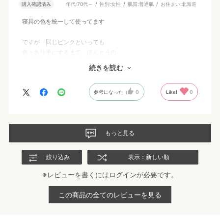
購入確認済み
年代:
70代～
性別:
女性
肌質:
普通肌
お住まい:
北海道
寝具の色を統一して使ってます
ですが 同じピンクといっても
色々あり手にするまで ほんとうの
色が分からず 納得出来ないまま使ってます
続きを読む
もっと実物がわかりやすい方法があればいいですね
参考になった
0
Like!
0
触ったら 肌触りがちがう 生地の音がうるさいなどがあります
もっと見る
絞り込み
表示：新しい順
※レビューを書くには
ログイン
が必要です。
この商品の全てのレビューを見る