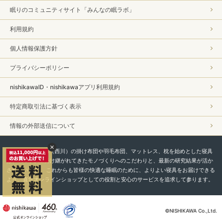
眠りのコミュニティサイト「みんなの眠ラボ」
利用規約
個人情報保護方針
プライバシーポリシー
nishikawaID・nishikawaアプリ利用規約
特定商取引法に基づく表示
情報の外部送信について
私たちnishikawa（西川）の掛け布団や羽毛布団、マットレス、枕を始めとした寝具
は、450年以上受け継がれてきたモノづくりへのこだわりと、最新の研究結果が活か
されています。 これからも皆様の快適な睡眠のために、よりよい寝具をお届けできる
よう、直営オンラインショップとしての役割と安心のサービスを追求して参ります。
©NISHIKAWA Co.,Ltd.