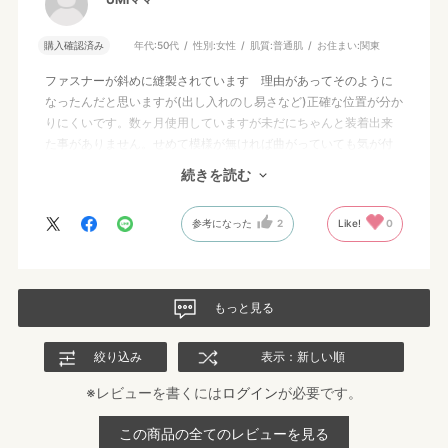
購入確認済み
年代:
50代
性別:
女性
肌質:
普通肌
お住まい:
関東
ファスナーが斜めに縫製されています 理由があってそのように
なったんだと思いますが(出し入れのし易さなど)正確な位置が分か
りにくいです。数ヶ月使用していますが未だにちゃんと装着出来
た事がありません。せめて模様が無ければ曲がっていても気が付
かないのにと。
続きを読む
ちなみに 出し入れは生地が伸びるので それがお好みの方には
良いかもしれません。個人的には伸びなくて良いです。
参考になった
2
Like!
0
もっと見る
絞り込み
表示：新しい順
※レビューを書くには
ログイン
が必要です。
この商品の全てのレビューを見る