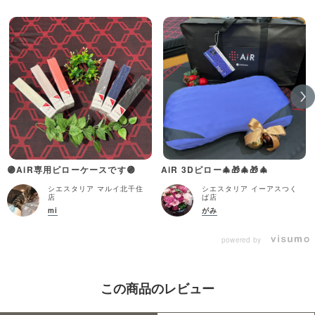
🟣AiR専用ピローケースです🟣
AiR 3Dピロー🎄🎁🎄🎁🎄
シエスタリア マルイ北千住
シエスタリア イーアスつく
店
ば店
mi
がみ
powered by
この商品のレビュー