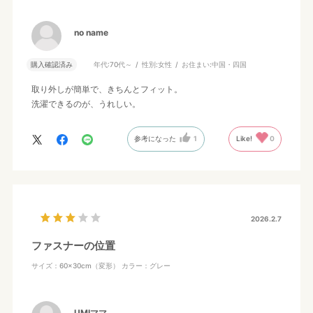
no name
購入確認済み
年代:
70代～
性別:
女性
お住まい:
中国・四国
取り外しが簡単で、きちんとフィット。
洗濯できるのが、うれしい。
参考になった
1
Like!
0
2026.2.7
ファスナーの位置
サイズ：60×30cm（変形）
カラー：グレー
UMIママ