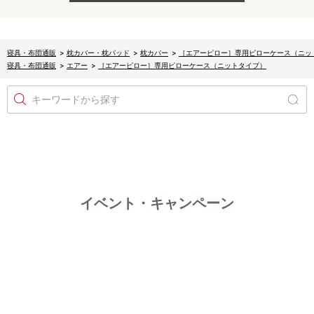
寝具・布団通販
>
枕カバー・枕パッド
>
枕カバー
>
［エアーピロー］専用ピローケース（ニッ
寝具・布団通販
>
エアー
>
［エアーピロー］専用ピローケース（ニットタイプ）
キーワードから探す
イベント・キャンペーン